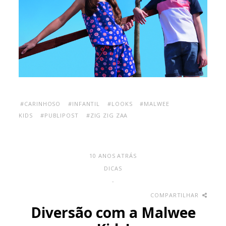
#CARINHOSO
#INFANTIL
#LOOKS
#MALWEE
KIDS
#PUBLIPOST
#ZIG ZIG ZAA
10 ANOS ATRÁS
DICAS
-
COMPARTILHAR
Diversão com a Malwee