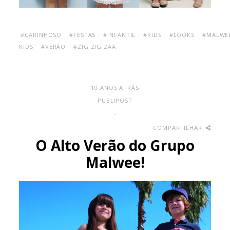
#CARINHOSO
#FESTAS
#INFANTIL
#KIDS
#LOOKS
#MALWE
KIDS
#VERÃO
#ZIG ZIG ZAA
10 ANOS ATRÁS
PUBLIPOST
-
COMPARTILHAR
O Alto Verão do Grupo
Malwee!