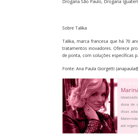
Drogaria São Paulo, Drogaria Iguate
Sobre Talika
Talika, marca francesa que há 70 an
tratamentos inovadores. Oferece pro
de ponta, com soluções específicas pa
Fonte:
Ana Paula Giorgetti
(
anapaula@
ESCRIT
Marin
Idealizado
dona de c
dicas adi
Maternida
até organi