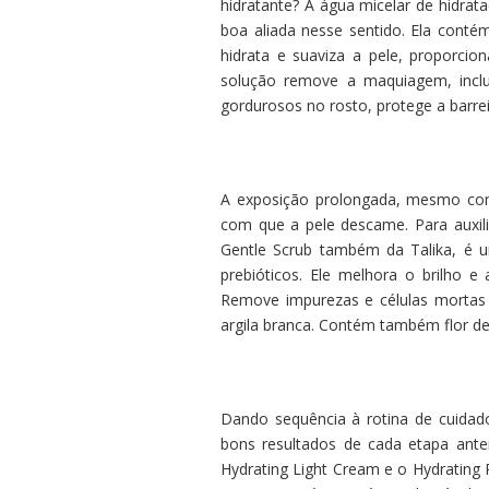
hidratante? A água micelar de hidrata
boa aliada nesse sentido. Ela conté
hidrata e suaviza a pele, proporci
solução remove a maquiagem, inclu
gordurosos no rosto, protege a barrei
A exposição prolongada, mesmo com
com que a pele descame. Para auxili
Gentle Scrub também da Talika, é um
prebióticos. Ele melhora o brilho e
Remove impurezas e células mortas 
argila branca. Contém também flor d
Dando sequência à rotina de cuidado
bons resultados de cada etapa ante
Hydrating Light Cream e o Hydrating R