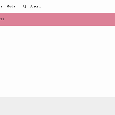
de
Moda
tas