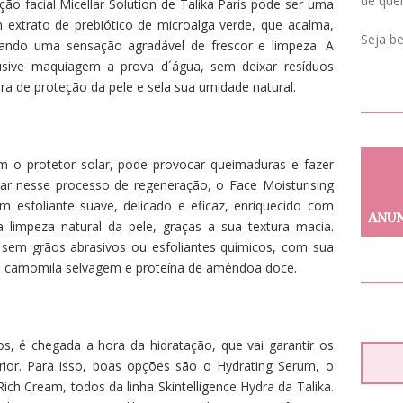
de que
ção facial Micellar Solution de Talika Paris pode ser uma
m extrato de prebiótico de microalga verde, que acalma,
Seja b
onando uma sensação agradável de frescor e limpeza. A
sive maquiagem a prova d´água, sem deixar resíduos
ra de proteção da pele e sela sua umidade natural.
 o protetor solar, pode provocar queimaduras e fazer
ar nesse processo de regeneração, o Face Moisturising
 esfoliante suave, delicado e eficaz, enriquecido com
 a limpeza natural da pele, graças a sua textura macia.
sem grãos abrasivos ou esfoliantes químicos, com sua
e camomila selvagem e proteína de amêndoa doce.
s, é chegada a hora da hidratação, que vai garantir os
rior. Para isso, boas opções são o Hydrating Serum, o
ich Cream, todos da linha Skintelligence Hydra da Talika.