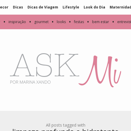
ecor
Dicas
Dicas de Viagem
Lifestyle
Look do Dia
Maternida
•
•
•
•
•
•
r
inspiração
gourmet
looks
festas
bem estar
entrevis
All posts tagged with