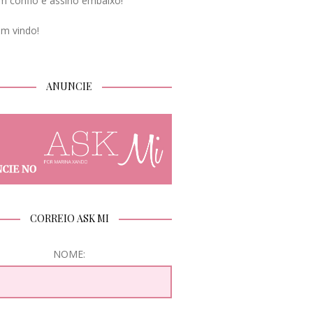
m confio e assino embaixo!
em vindo!
ANUNCIE
CORREIO ASK MI
NOME: