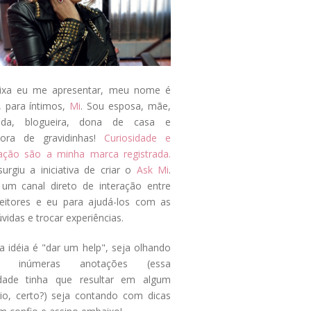
ixa eu me apresentar, meu nome é
, para íntimos,
Mi
. Sou esposa, mãe,
ada, blogueira, dona de casa e
tora de gravidinhas!
Curiosidade e
tação são a minha marca registrada.
surgiu a iniciativa de criar o
Ask Mi
.
um canal direto de interação entre
eitores e eu para ajudá-los com as
vidas e trocar experiências.
a idéia é "dar um help", seja olhando
s inúmeras anotações (essa
idade tinha que resultar em algum
cio, certo?) seja contando com dicas