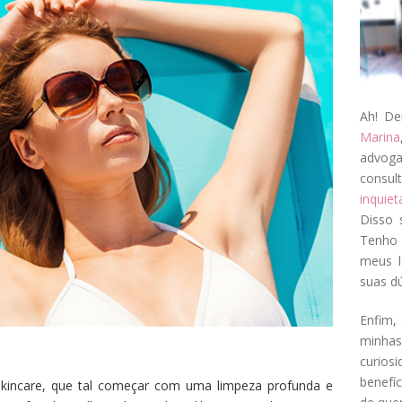
Ah! De
Marina
advog
consul
inquie
Disso 
Tenho 
meus l
suas dú
Enfim, 
minha
curios
benefí
 skincare, que tal começar com uma limpeza profunda e