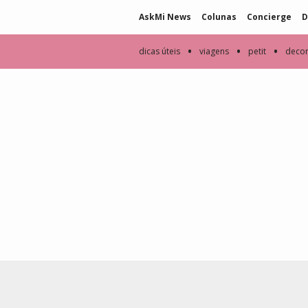
AskMi News
Colunas
Concierge
D
•
•
•
dicas úteis
viagens
petit
deco