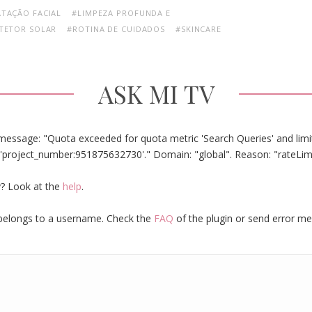
ATAÇÃO FACIAL
#LIMPEZA PROFUNDA E
TETOR SOLAR
#ROTINA DE CUIDADOS
#SKINCARE
ASK MI TV
message: "Quota exceeded for quota metric 'Search Queries' and limit
'project_number:951875632730'." Domain: "global". Reason: "rateLim
? Look at the
help
.
elongs to a username. Check the
FAQ
of the plugin or send error m