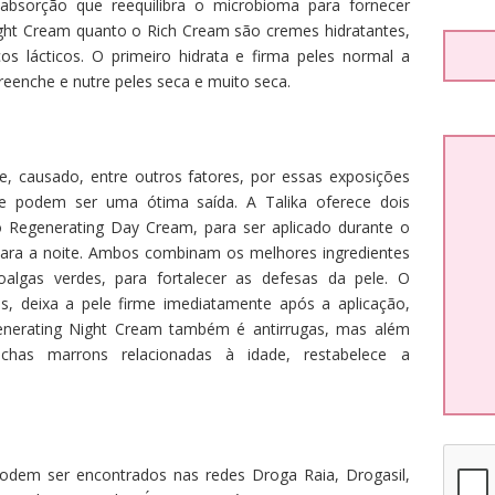
bsorção que reequilibra o microbioma para fornecer
Light Cream quanto o Rich Cream são cremes hidratantes,
cos lácticos. O primeiro hidrata e firma peles normal a
reenche e nutre peles seca e muito seca.
e, causado, entre outros fatores, por essas exposições
ade podem ser uma ótima saída. A Talika oferece dois
o Regenerating Day Cream, para ser aplicado durante o
para a noite. Ambos combinam os melhores ingredientes
oalgas verdes, para fortalecer as defesas da pele. O
s, deixa a pele firme imediatamente após a aplicação,
egenerating Night Cream também é antirrugas, mas além
nchas marrons relacionadas à idade, restabelece a
podem ser encontrados nas redes Droga Raia, Drogasil,