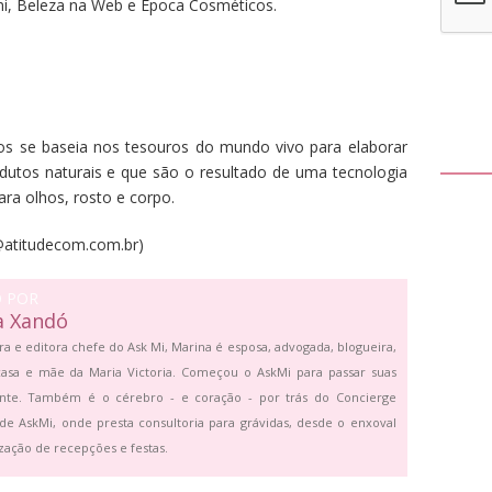
mi, Beleza na Web e Época Cosméticos.
os se baseia nos tesouros do mundo vivo para elaborar
dutos naturais e que são o resultado de uma tecnologia
ra olhos, rosto e corpo.
atitudecom.com.br)
O POR
a Xandó
ra e editora chefe do Ask Mi, Marina é esposa, advogada, blogueira,
asa e mãe da Maria Victoria. Começou o AskMi para passar suas
ante. Também é o cérebro - e coração - por trás do Concierge
de AskMi, onde presta consultoria para grávidas, desde o enxoval
zação de recepções e festas.