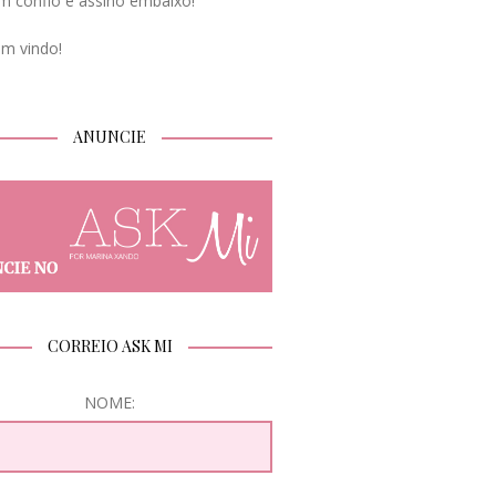
m confio e assino embaixo!
em vindo!
ANUNCIE
CORREIO ASK MI
NOME: