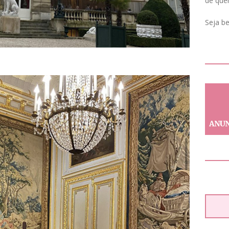
de que
Seja b