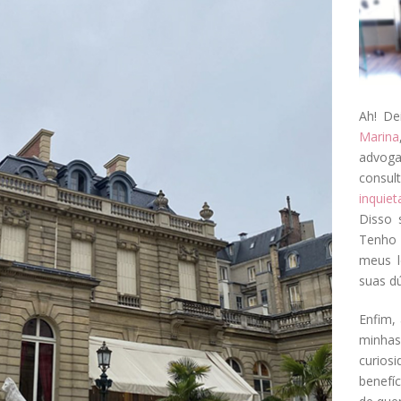
Ah! De
Marina
advog
consul
inquie
Disso 
Tenho 
meus l
suas dú
Enfim, 
minha
curios
benefí