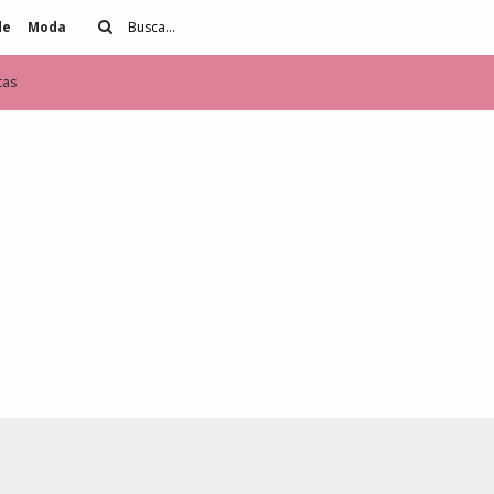
de
Moda
tas