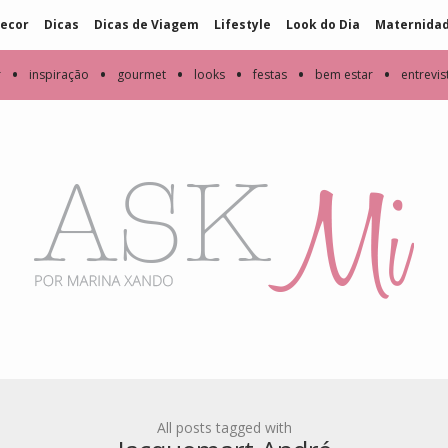
ecor
Dicas
Dicas de Viagem
Lifestyle
Look do Dia
Maternida
•
•
•
•
•
•
r
inspiração
gourmet
looks
festas
bem estar
entrevis
All posts tagged with