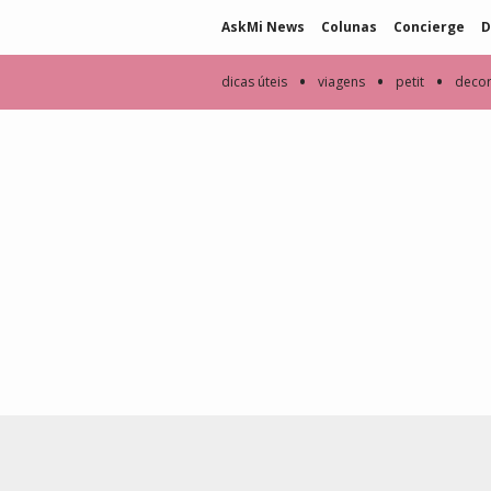
AskMi News
Colunas
Concierge
D
•
•
•
dicas úteis
viagens
petit
deco