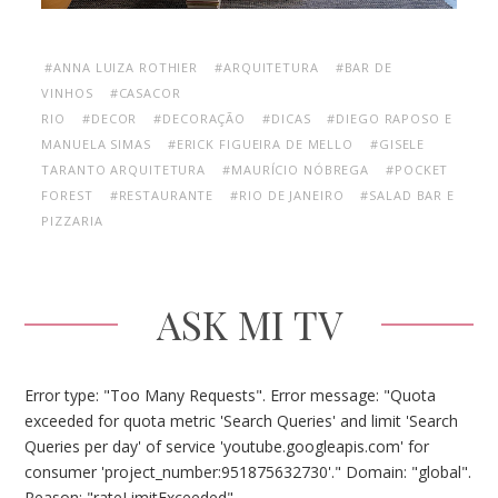
#ANNA LUIZA ROTHIER
#ARQUITETURA
#BAR DE
VINHOS
#CASACOR
RIO
#DECOR
#DECORAÇÃO
#DICAS
#DIEGO RAPOSO E
MANUELA SIMAS
#ERICK FIGUEIRA DE MELLO
#GISELE
TARANTO ARQUITETURA
#MAURÍCIO NÓBREGA
#POCKET
FOREST
#RESTAURANTE
#RIO DE JANEIRO
#SALAD BAR E
PIZZARIA
ASK MI TV
Error type: "Too Many Requests". Error message: "Quota
exceeded for quota metric 'Search Queries' and limit 'Search
Queries per day' of service 'youtube.googleapis.com' for
consumer 'project_number:951875632730'." Domain: "global".
Reason: "rateLimitExceeded".