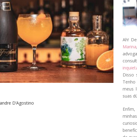
Ah! De
Marina
advog
consul
inquie
Disso 
Tenho 
meus l
suas dú
andre D’Agostino
Enfim, 
minha
curios
benefí