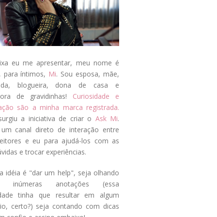
ixa eu me apresentar, meu nome é
, para íntimos,
Mi
. Sou esposa, mãe,
ada, blogueira, dona de casa e
tora de gravidinhas!
Curiosidade e
tação são a minha marca registrada.
surgiu a iniciativa de criar o
Ask Mi
.
um canal direto de interação entre
eitores e eu para ajudá-los com as
vidas e trocar experiências.
a idéia é "dar um help", seja olhando
s inúmeras anotações (essa
idade tinha que resultar em algum
cio, certo?) seja contando com dicas