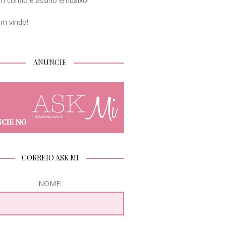
m confio e assino embaixo!
em vindo!
ANUNCIE
CORREIO ASK MI
NOME: