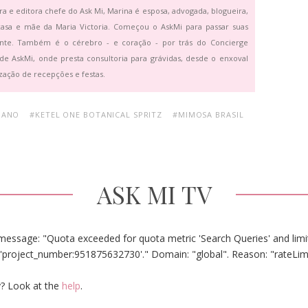
ra e editora chefe do Ask Mi, Marina é esposa, advogada, blogueira,
asa e mãe da Maria Victoria. Começou o AskMi para passar suas
ante. Também é o cérebro - e coração - por trás do Concierge
de AskMi, onde presta consultoria para grávidas, desde o enxoval
zação de recepções e festas.
 ANO
#KETEL ONE BOTANICAL SPRITZ
#MIMOSA BRASIL
ASK MI TV
message: "Quota exceeded for quota metric 'Search Queries' and limit
'project_number:951875632730'." Domain: "global". Reason: "rateLim
? Look at the
help
.