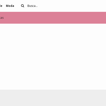
de
Moda
tas