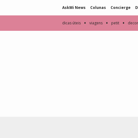
AskMi News
Colunas
Concierge
D
•
•
•
dicas úteis
viagens
petit
deco