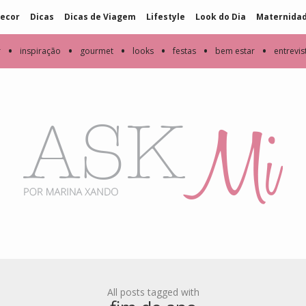
ecor
Dicas
Dicas de Viagem
Lifestyle
Look do Dia
Maternida
•
•
•
•
•
•
r
inspiração
gourmet
looks
festas
bem estar
entrevis
All posts tagged with