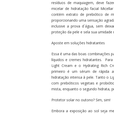
resíduos de maquiagem, deve fazer
micelar de hidratação facial Micella
contém extrato de prebiótico de mi
proporcionando uma sensação agradá
inclusive a prova d´água, sem deixa
proteção da pele e sela sua umidade n
Aposte em soluções hidratantes
Essa é uma das boas combinações par
líquidos e cremes hidratantes. Para
Light Cream e o Hydrating Rich Cre
primeiro é um sérum de rápida ab
hidratação intensa à pele. Tanto o 
com prebióticos vegetais e probióti
mista, enquanto o segundo hidrata, p
Protetor solar no outono? Sim, sim!
Embora a exposição ao sol seja me