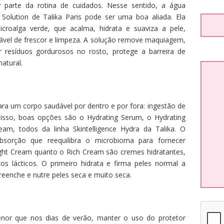
 parte da rotina de cuidados. Nesse sentido, a água
r Solution de Talika Paris pode ser uma boa aliada. Ela
croalga verde, que acalma, hidrata e suaviza a pele,
vel de frescor e limpeza. A solução remove maquiagem,
r resíduos gordurosos no rosto, protege a barreira de
atural.
a um corpo saudável por dentro e por fora: ingestão de
 isso, boas opções são o Hydrating Serum, o Hydrating
am, todos da linha Skintelligence Hydra da Talika. O
sorção que reequilibra o microbioma para fornecer
Light Cream quanto o Rich Cream são cremes hidratantes,
cos lácticos. O primeiro hidrata e firma peles normal a
reenche e nutre peles seca e muito seca.
nor que nos dias de verão, manter o uso do protetor