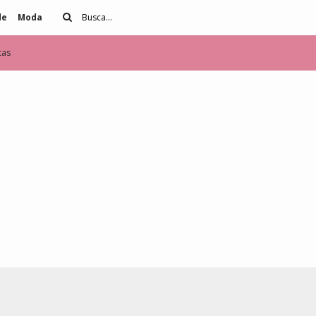
de
Moda
tas