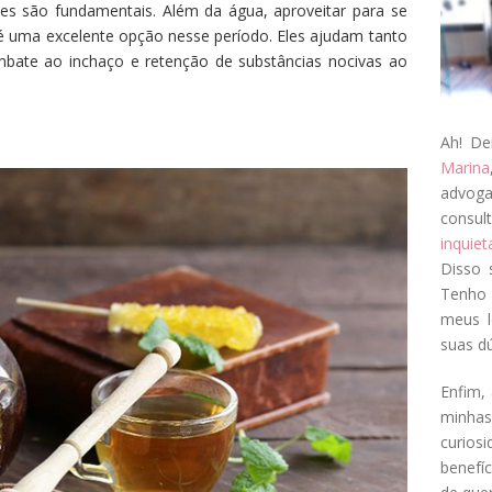
es são fundamentais. Além da água, aproveitar para se
 uma excelente opção nesse período. Eles ajudam tanto
mbate ao inchaço e retenção de substâncias nocivas ao
Ah! De
Marina
advog
consul
inquie
Disso 
Tenho 
meus l
suas dú
Enfim, 
minha
curios
benefí