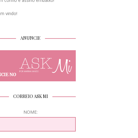
m confio e assino embaixo!
em vindo!
ANUNCIE
CORREIO ASK MI
NOME: