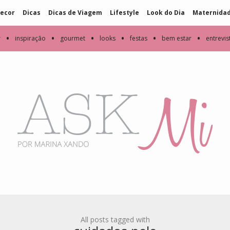
ecor
Dicas
Dicas de Viagem
Lifestyle
Look do Dia
Maternida
•
•
•
•
•
•
r
inspiração
gourmet
looks
festas
bem estar
entrevis
All posts tagged with