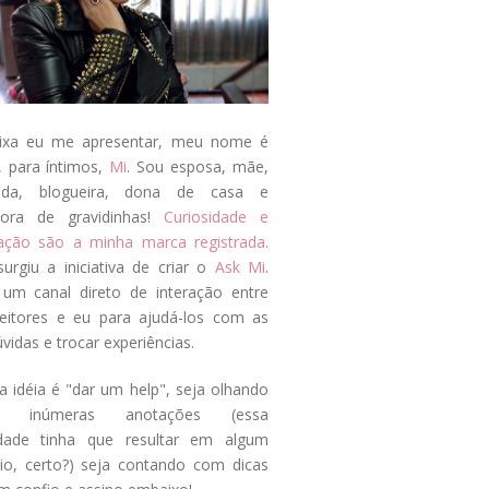
ixa eu me apresentar, meu nome é
, para íntimos,
Mi
. Sou esposa, mãe,
ada, blogueira, dona de casa e
tora de gravidinhas!
Curiosidade e
tação são a minha marca registrada.
surgiu a iniciativa de criar o
Ask Mi
.
um canal direto de interação entre
eitores e eu para ajudá-los com as
vidas e trocar experiências.
a idéia é "dar um help", seja olhando
s inúmeras anotações (essa
idade tinha que resultar em algum
cio, certo?) seja contando com dicas