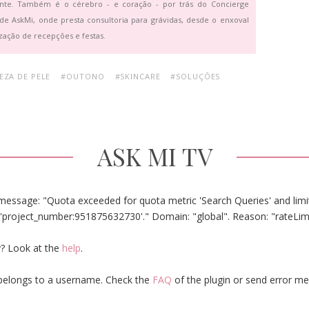
ante. Também é o cérebro - e coração - por trás do Concierge
de AskMi, onde presta consultoria para grávidas, desde o enxoval
zação de recepções e festas.
EZA DE PELE
#OUTONO
#SKINCARE
#SOLUÇÕES
ASK MI TV
message: "Quota exceeded for quota metric 'Search Queries' and limit
'project_number:951875632730'." Domain: "global". Reason: "rateLim
? Look at the
help
.
elongs to a username. Check the
FAQ
of the plugin or send error m