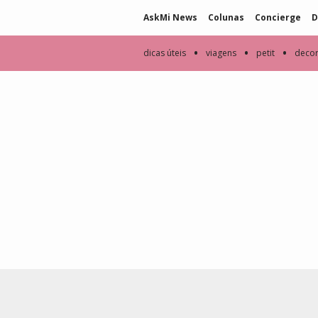
AskMi News
Colunas
Concierge
D
•
•
•
dicas úteis
viagens
petit
deco