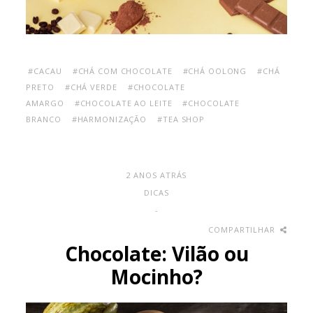
#CACAU
#CHÁ COM CHOCOLATE
#CHÁ OOLONG
#CHÁ
PRETO
#CHÁ VERDE
#CHOCOLATE
AMARGO
#CHOCOLATE AO LEITE
#CHOCOLATE
BRANCO
#HARMONIZAÇÃO
#TEA SHOP
2 ANOS ATRÁS
DICAS
-
COMPARTILHAR
Chocolate: Vilão ou
Mocinho?