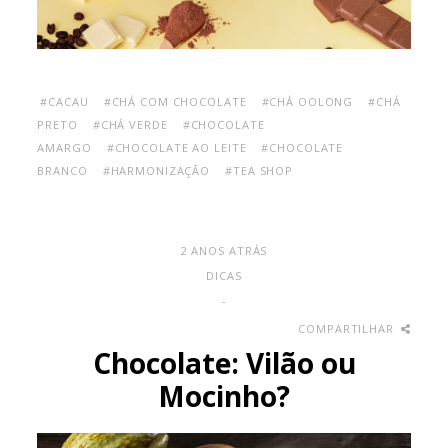
#CACAU
#CHÁ COM CHOCOLATE
#CHÁ OOLONG
#CHÁ
PRETO
#CHÁ VERDE
#CHOCOLATE
AMARGO
#CHOCOLATE AO LEITE
#CHOCOLATE
BRANCO
#HARMONIZAÇÃO
#TEA SHOP
2 ANOS ATRÁS
DICAS
-
COMPARTILHAR
Chocolate: Vilão ou
Mocinho?