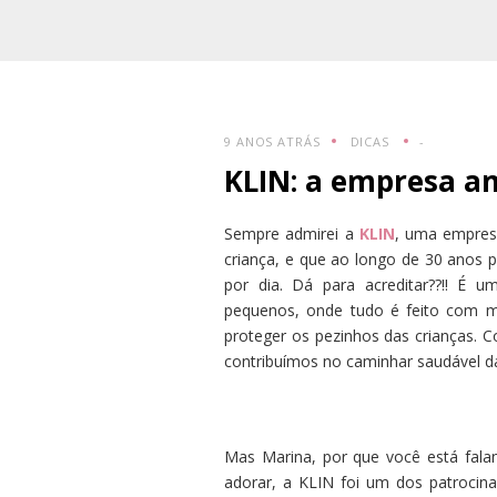
9 ANOS ATRÁS
DICAS
-
KLIN: a empresa am
Sempre admirei a
KLIN
, uma empresa
criança, e que ao longo de 30 anos 
por dia. Dá para acreditar??!! É
pequenos, onde tudo é feito com mui
proteger os pezinhos das crianças.
contribuímos no caminhar saudável d
Mas Marina, por que você está fala
adorar, a KLIN foi um dos patrocin