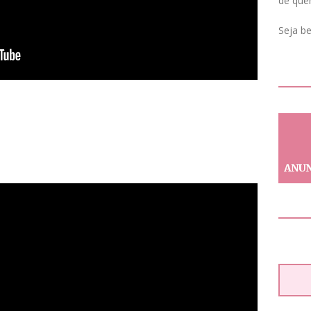
de que
Seja b