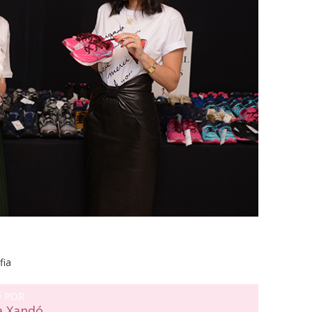
fia
O POR
a Xandó