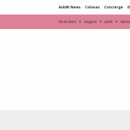
AskMi News
Colunas
Concierge
D
•
•
•
dicas úteis
viagens
petit
deco