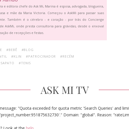
ra e editora chefe do Ask Mi, Marina é esposa, advogada, blogueira,
asa e mãe da Maria Victoria. Começou o AskMi para passar suas
ante. Também é o cérebro - e coração - por trás do Concierge
de AskMi, onde presta consultoria para grávidas, desde o enxoval
zação de recepções e festas.
E
#BEBÊ
#BLOG
NTIL
#KLIN
#PATROCINADOR
#RECÉM
#SAPATO
#TENIS
ASK MI TV
message: "Quota exceeded for quota metric 'Search Queries' and limit
'project_number:951875632730'." Domain: "global". Reason: "rateLim
? Look at the
help
.