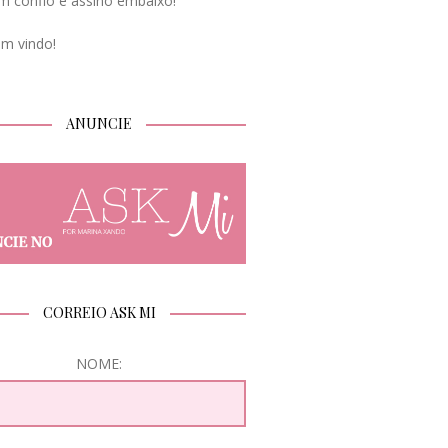
m confio e assino embaixo!
em vindo!
ANUNCIE
CORREIO ASK MI
NOME: