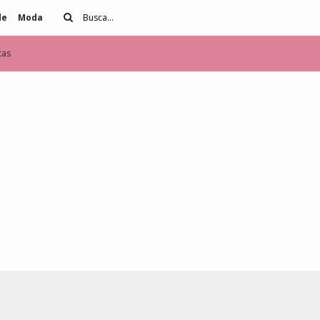
de
Moda
tas