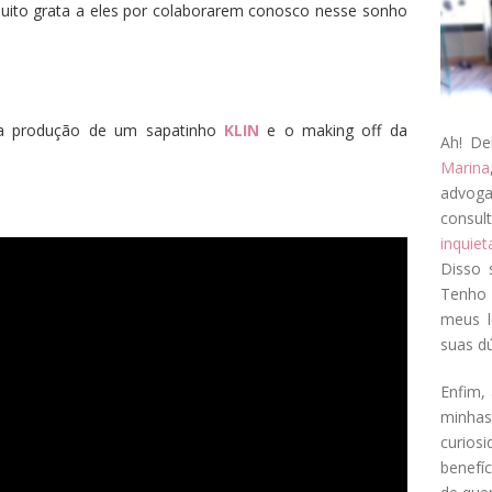
muito grata a eles por colaborarem conosco nesse sonho
a produção de um sapatinho
KLIN
e o making off da
Ah! De
Marina
advog
consul
inquie
Disso 
Tenho 
meus l
suas dú
Enfim, 
minha
curios
benefí