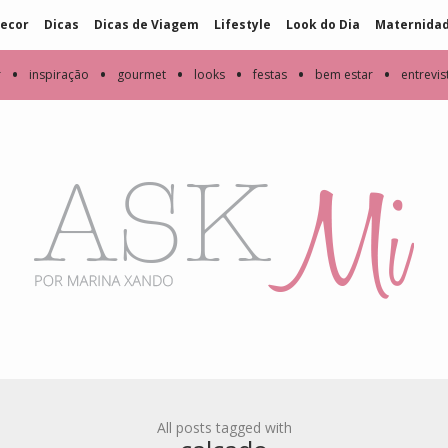
ecor
Dicas
Dicas de Viagem
Lifestyle
Look do Dia
Maternida
•
•
•
•
•
•
r
inspiração
gourmet
looks
festas
bem estar
entrevis
All posts tagged with