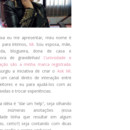
ixa eu me apresentar, meu nome é
, para íntimos,
Mi
. Sou esposa, mãe,
ada, blogueira, dona de casa e
tora de gravidinhas!
Curiosidade e
tação são a minha marca registrada.
surgiu a iniciativa de criar o
Ask Mi
.
um canal direto de interação entre
eitores e eu para ajudá-los com as
vidas e trocar experiências.
a idéia é "dar um help", seja olhando
s inúmeras anotações (essa
idade tinha que resultar em algum
cio, certo?) seja contando com dicas