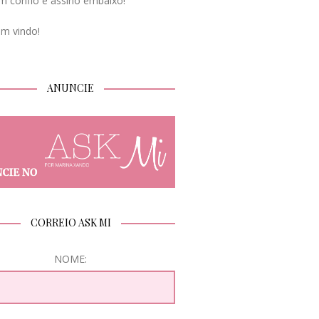
m confio e assino embaixo!
em vindo!
ANUNCIE
CORREIO ASK MI
NOME: