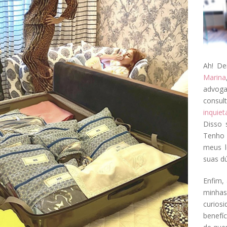
Ah! De
Marina
advog
consul
inquie
Disso 
Tenho 
meus l
suas dú
Enfim, 
minha
curios
benefí