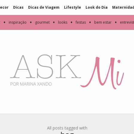
ecor
Dicas
Dicas de Viagem
Lifestyle
Look do Dia
Maternida
•
•
•
•
•
•
r
inspiração
gourmet
looks
festas
bem estar
entrevis
All posts tagged with