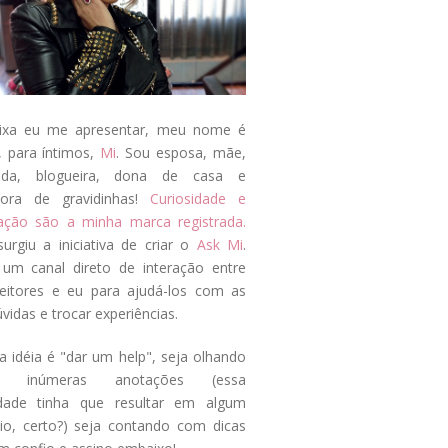
ixa eu me apresentar, meu nome é
, para íntimos,
Mi
. Sou esposa, mãe,
ada, blogueira, dona de casa e
tora de gravidinhas!
Curiosidade e
tação são a minha marca registrada.
surgiu a iniciativa de criar o
Ask Mi
.
um canal direto de interação entre
eitores e eu para ajudá-los com as
vidas e trocar experiências.
a idéia é "dar um help", seja olhando
s inúmeras anotações (essa
idade tinha que resultar em algum
cio, certo?) seja contando com dicas