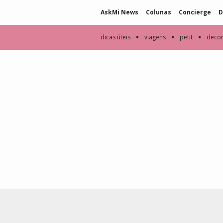
AskMi News
Colunas
Concierge
D
•
•
•
dicas úteis
viagens
petit
deco