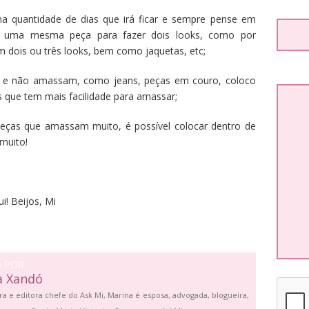
na quantidade de dias que irá ficar e sempre pense em
se uma mesma peça para fazer dois looks, como por
 dois ou três looks, bem como jaquetas, etc;
s e não amassam, como jeans, peças em couro, coloco
s que tem mais facilidade para amassar;
, peças que amassam muito, é possível colocar dentro de
muito!
! Beijos, Mi
O POR
a Xandó
ra e editora chefe do Ask Mi, Marina é esposa, advogada, blogueira,