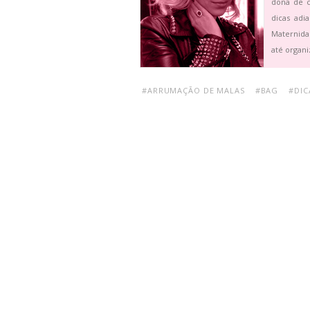
dona de c
dicas adi
Maternida
até organi
#ARRUMAÇÃO DE MALAS
#BAG
#DIC