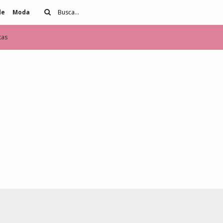
de
Moda
tas