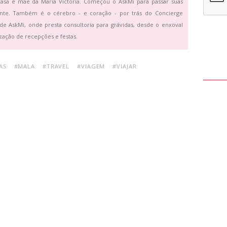
asa e mãe da Maria Victoria. Começou o AskMi para passar suas
ante. Também é o cérebro - e coração - por trás do Concierge
de AskMi, onde presta consultoria para grávidas, desde o enxoval
zação de recepções e festas.
AS
#MALA
#TRAVEL
#VIAGEM
#VIAJAR