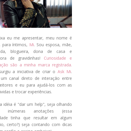
ixa eu me apresentar, meu nome é
, para íntimos,
Mi
. Sou esposa, mãe,
ada, blogueira, dona de casa e
tora de gravidinhas!
Curiosidade e
tação são a minha marca registrada.
surgiu a iniciativa de criar o
Ask Mi
.
um canal direto de interação entre
eitores e eu para ajudá-los com as
vidas e trocar experiências.
a idéia é "dar um help", seja olhando
s inúmeras anotações (essa
idade tinha que resultar em algum
cio, certo?) seja contando com dicas