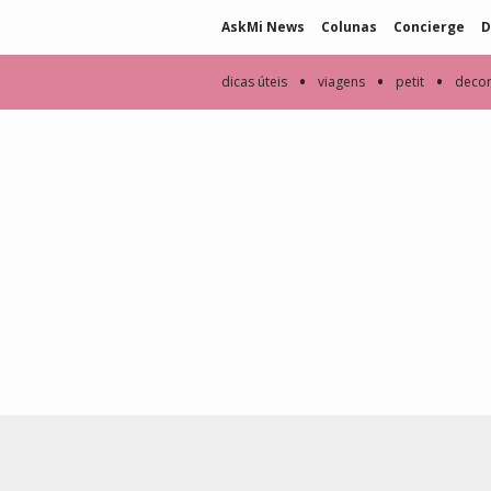
AskMi News
Colunas
Concierge
D
•
•
•
dicas úteis
viagens
petit
deco