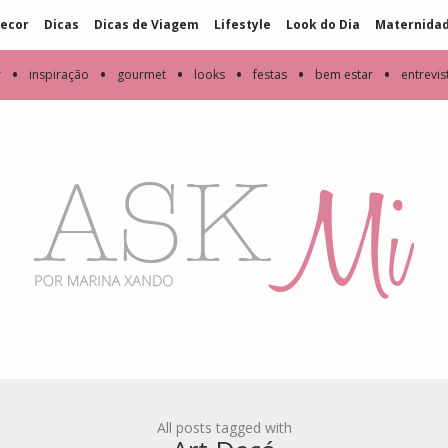
ecor
Dicas
Dicas de Viagem
Lifestyle
Look do Dia
Maternida
•
•
•
•
•
•
r
inspiração
gourmet
looks
festas
bem estar
entrevis
All posts tagged with