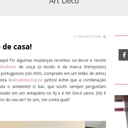
Art Decó
COMPARTILHAR
 de casa!
aqui! Fiz algumas mudanças recentes na decor e resolvi
abulhoes
de onça (o tecido é da marca Entreposto)
portugueses (séc.XVIII, comprado em um leilão de artes)
ista
@alexandremazza
juntos! Achei que a combinação
inda o ambiente! O bar, que vocês sempre perguntam
prado em um antiquário no RJ e é Art Decó (anos 20)! E
ro do seu lar? Se sim, me conta qual?