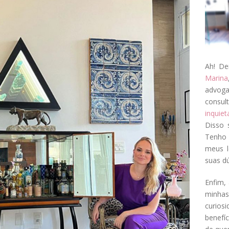
Ah! De
Marina
advog
consul
inquie
Disso 
Tenho 
meus l
suas dú
Enfim, 
minha
curios
benefí