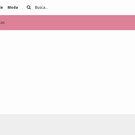
de
Moda
tas