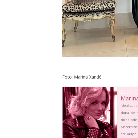
Foto: Marina Xandó
ESCRIT
Marin
Idealizado
dona de c
dicas adi
Maternida
até organi