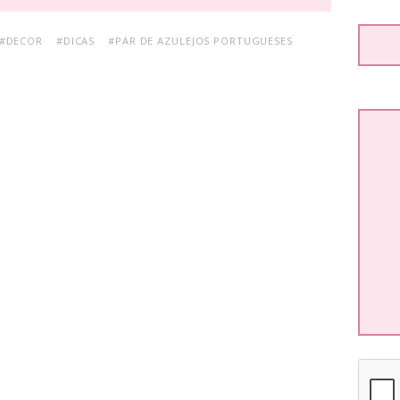
#DECOR
#DICAS
#PAR DE AZULEJOS PORTUGUESES