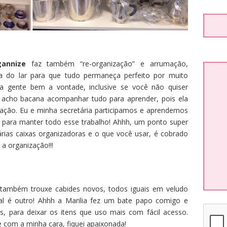
gannize
faz também “re-organização” e arrumação,
ria do lar para que tudo permaneça perfeito por muito
a gente bem a vontade, inclusive se você não quiser
m acho bacana acompanhar tudo para aprender, pois ela
ação. Eu e minha secretária participamos e aprendemos
s para manter todo esse trabalho! Ahhh, um ponto super
árias caixas organizadoras e o que você usar, é cobrado
 a organização!!!
também trouxe cabides novos, todos iguais em veludo
ual é outro! Ahhh a Marilia fez um bate papo comigo e
s, para deixar os itens que uso mais com fácil acesso.
 com a minha cara, fiquei apaixonada!