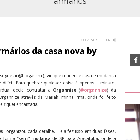
armários
COMPARTILHAR
rmários da casa nova by
egue aí @blogaskmi), viu que mudei de casa e mudança
 difícil. Para quebrar qualquer coisa é apenas 1 minuto,
rdua, decidi contratar a
Organnize
(
@organnize
) da
 Organnize através da Mariah, minha irmã, onde foi feito
e fiquei encantada.
0, organizou cada detalhe. E ela fez isso em duas fases,
pa foi na “semi” mudança de SP para Araçatuba, onde a