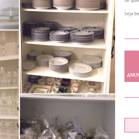
de que
Seja b