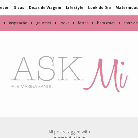
ecor
Dicas
Dicas de Viagem
Lifestyle
Look do Dia
Maternida
•
•
•
•
•
•
r
inspiração
gourmet
looks
festas
bem estar
entrevis
All posts tagged with