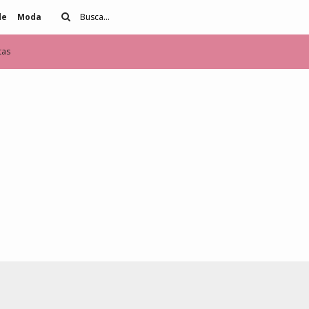
de
Moda
tas