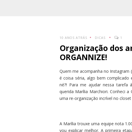
10 ANOS ATRÁS
DICAS
1
Organização dos a
ORGANNIZE!
Quem me acompanha no Instagram (s
é coisa séria, algo bem complicado e
né?! Para me ajudar nessa tarefa á
querida Marília Marchiori. Conheci a
uma re-organização incrível no closet 
A Marília trouxe uma equipe nota 1.00
vou explicar melhor. A primeira eta