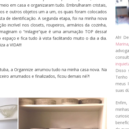
meio em casa e organizaram tudo. Embrulharam cristais,
anos e outros objetos um a um, os quais foram colocados
sta de identificação. A segunda etapa, foi na minha nova
ão incrível nos closets, roupeiros, armários da cozinha,
ão imaginam o “milagre”que é uma arrumação TOP dessa!
Ah! De
espaço e fica tudo à vista facilitando muito o dia a dia.
Marina
za a VIDA!!!
advog
consul
inquie
tuba, a Organnize arrumou tudo na minha casa nova. Na
Disso 
uceiro arrumados e finalizados, ficou demais né?!
Tenho 
meus l
suas dú
Enfim, 
minha
curios
benefí