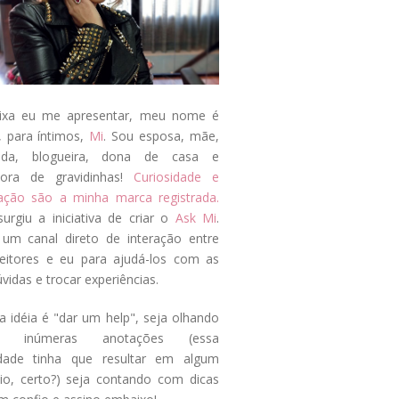
ixa eu me apresentar, meu nome é
, para íntimos,
Mi
. Sou esposa, mãe,
ada, blogueira, dona de casa e
tora de gravidinhas!
Curiosidade e
tação são a minha marca registrada.
surgiu a iniciativa de criar o
Ask Mi
.
um canal direto de interação entre
eitores e eu para ajudá-los com as
vidas e trocar experiências.
a idéia é "dar um help", seja olhando
s inúmeras anotações (essa
idade tinha que resultar em algum
cio, certo?) seja contando com dicas