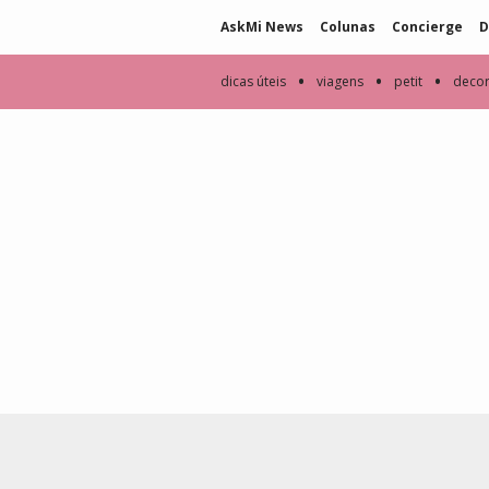
AskMi News
Colunas
Concierge
D
•
•
•
dicas úteis
viagens
petit
deco