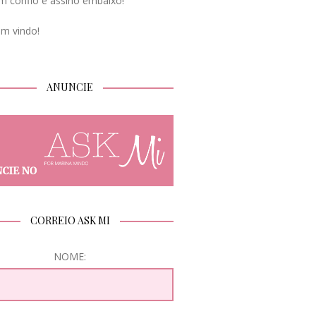
m confio e assino embaixo!
em vindo!
ANUNCIE
CORREIO ASK MI
NOME: