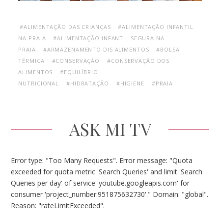
#ALIMENTAÇÃO DAS CRIANÇAS
#ALIMENTAÇÃO INFANTIL
NA PRAIA
#ALIMENTAÇÃO INFANTIL SEGURA NA
PRAIA
#ARMAZENAMENTO DIS ALIMENTOS
#BOLSA
TÉRMICA
#CONSERVAÇÃO
#CONSERVAÇÃO DOS
ALIMENTOS
#EQUILÍBRIO
NUTRICIONAL
#HIDRATAÇÃO
#HIGIENE
#PRAIA
ASK MI TV
Error type: "Too Many Requests". Error message: "Quota
exceeded for quota metric 'Search Queries' and limit 'Search
Queries per day' of service 'youtube.googleapis.com' for
consumer 'project_number:951875632730'." Domain: "global".
Reason: "rateLimitExceeded".