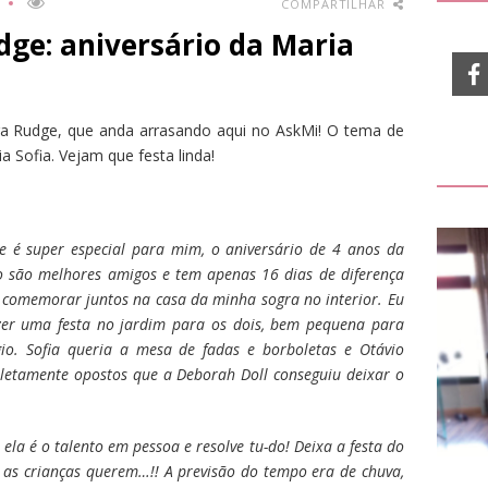
COMPARTILHAR
ge: aniversário da Maria
a Rudge, que anda arrasando aqui no AskMi! O tema de
ia Sofia. Vejam que festa linda!
e é super especial para mim, o aniversário de 4 anos da
mo são melhores amigos e tem apenas 16 dias de diferença
m comemorar juntos na casa da minha sogra no interior. Eu
er uma festa no jardim para os dois, bem pequena para
gio. Sofia queria a mesa de fadas e borboletas e Otávio
letamente opostos que a Deborah Doll conseguiu deixar o
la é o talento em pessoa e resolve tu-do! Deixa a festa do
e as crianças querem…!! A previsão do tempo era de chuva,