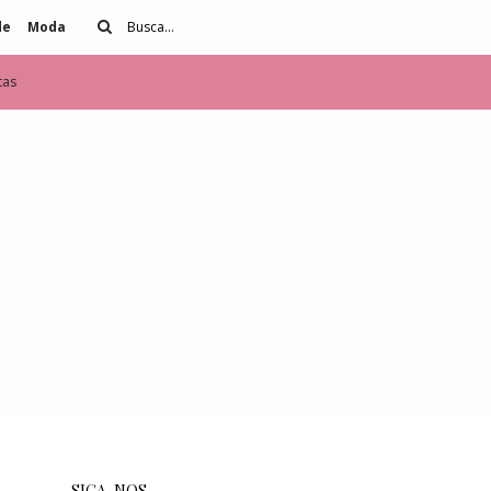
de
Moda
tas
SIGA-NOS