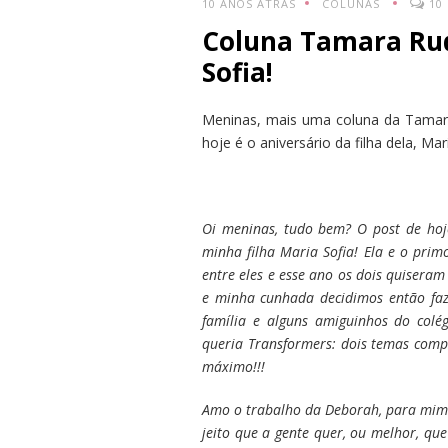
10 ANOS ATRÁS
COLUNAS
10
Coluna Tamara Rud
Sofia!
Meninas, mais uma coluna da Tamar
hoje é o aniversário da filha dela, Mar
Oi meninas, tudo bem? O post de hoj
minha filha Maria Sofia! Ela e o pri
entre eles e esse ano os dois quisera
e minha cunhada decidimos então faz
família e alguns amiguinhos do colé
queria Transformers: dois temas comp
máximo!!!
Amo o trabalho da Deborah, para mim e
jeito que a gente quer, ou melhor, qu