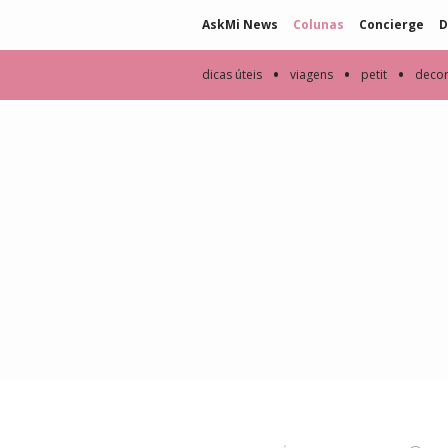
AskMi News
Colunas
Concierge
D
•
•
•
dicas úteis
viagens
petit
deco