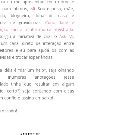
ixa eu me apresentar, meu nome é
, para íntimos,
Mi
. Sou esposa, mãe,
ada, blogueira, dona de casa e
tora de gravidinhas!
Curiosidade e
tação são a minha marca registrada.
surgiu a iniciativa de criar o
Ask Mi
.
um canal direto de interação entre
eitores e eu para ajudá-los com as
vidas e trocar experiências.
a idéia é "dar um help", seja olhando
s inúmeras anotações (essa
idade tinha que resultar em algum
cio, certo?) seja contando com dicas
m confio e assino embaixo!
em vindo!
ANUNCIE