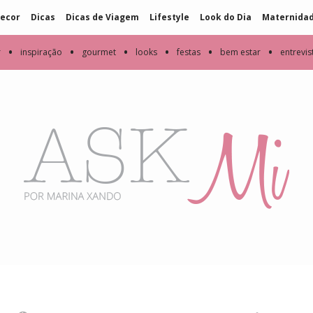
ecor
Dicas
Dicas de Viagem
Lifestyle
Look do Dia
Maternida
•
•
•
•
•
•
r
inspiração
gourmet
looks
festas
bem estar
entrevis