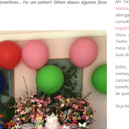
Ah! De
ravilhoso… Foi um sonho!!! Olhem abaixo algumas fotos
Marina
advog
consul
inquie
Disso 
Tenho 
meus l
suas dú
Enfim, 
minha
curios
benefí
de que
Seja b