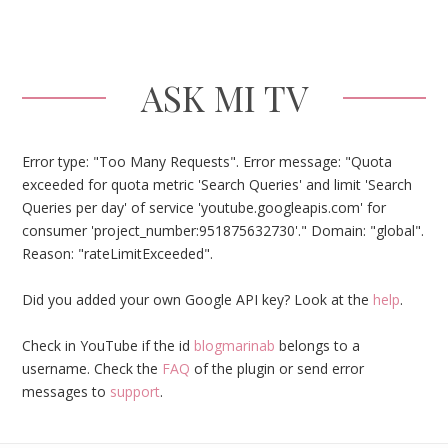
ASK MI TV
Error type: "Too Many Requests". Error message: "Quota
exceeded for quota metric 'Search Queries' and limit 'Search
Queries per day' of service 'youtube.googleapis.com' for
consumer 'project_number:951875632730'." Domain: "global".
Reason: "rateLimitExceeded".
Did you added your own Google API key? Look at the
help
.
Check in YouTube if the id
blogmarinab
belongs to a
username. Check the
FAQ
of the plugin or send error
messages to
support
.