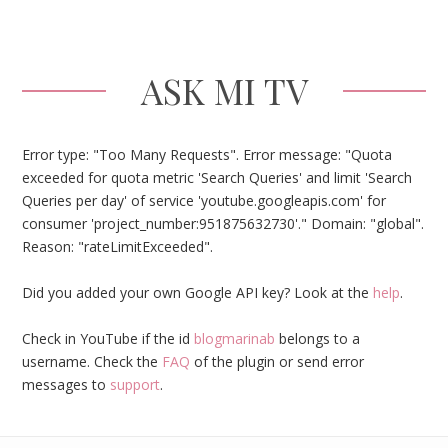
ASK MI TV
Error type: "Too Many Requests". Error message: "Quota
exceeded for quota metric 'Search Queries' and limit 'Search
Queries per day' of service 'youtube.googleapis.com' for
consumer 'project_number:951875632730'." Domain: "global".
Reason: "rateLimitExceeded".
Did you added your own Google API key? Look at the
help
.
Check in YouTube if the id
blogmarinab
belongs to a
username. Check the
FAQ
of the plugin or send error
messages to
support
.