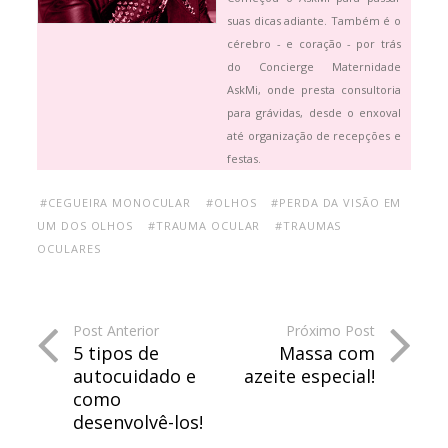
suas dicas adiante. Também é o
cérebro - e coração - por trás
do Concierge Maternidade
AskMi, onde presta consultoria
para grávidas, desde o enxoval
até organização de recepções e
festas.
#CEGUEIRA MONOCULAR
#OLHOS
#PERDA DA VISÃO EM
UM DOS OLHOS
#TRAUMA OCULAR
#TRAUMAS
OCULARES
Post Anterior
Próximo Post
5 tipos de
Massa com
autocuidado e
azeite especial!
como
desenvolvê-los!