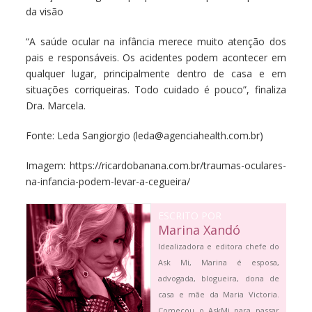
da visão
“A saúde ocular na infância merece muito atenção dos
pais e responsáveis. Os acidentes podem acontecer em
qualquer lugar, principalmente dentro de casa e em
situações corriqueiras. Todo cuidado é pouco”, finaliza
Dra. Marcela.
Fonte: Leda Sangiorgio (leda@agenciahealth.com.br)
Imagem: https://ricardobanana.com.br/traumas-oculares-
na-infancia-podem-levar-a-cegueira/
ESCRITO POR
Marina Xandó
Idealizadora e editora chefe do
Ask Mi, Marina é esposa,
advogada, blogueira, dona de
casa e mãe da Maria Victoria.
Começou o AskMi para passar