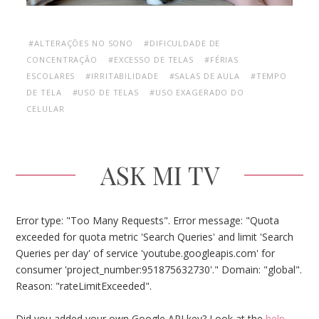
#ALTERAÇÕES NO SONO
#DIFICULDADE DE
CONCENTRAÇÃO
#EXCESSO DE TELAS
#FÉRIAS
ESCOLARES
#IRRITABILIDADE
#SALAS DE AULA
#TEMPO
DE TELA
#USO DE TELAS
#USO EXAGERADO DO
CELULAR
ASK MI TV
Error type: "Too Many Requests". Error message: "Quota
exceeded for quota metric 'Search Queries' and limit 'Search
Queries per day' of service 'youtube.googleapis.com' for
consumer 'project_number:951875632730'." Domain: "global".
Reason: "rateLimitExceeded".
Did you added your own Google API key? Look at the
help
.