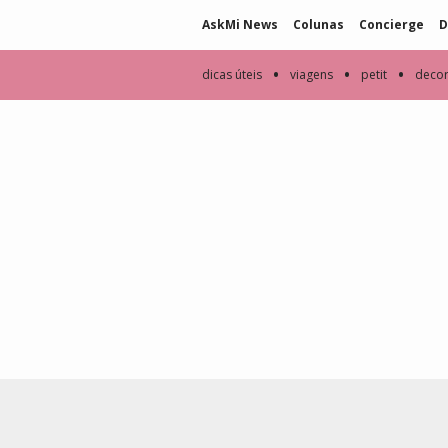
AskMi News
Colunas
Concierge
D
•
•
•
dicas úteis
viagens
petit
deco