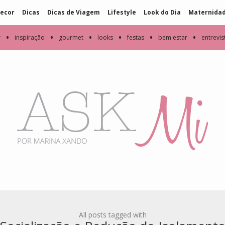
ecor
Dicas
Dicas de Viagem
Lifestyle
Look do Dia
Maternida
•
•
•
•
•
•
r
inspiração
gourmet
looks
festas
bem estar
entrevis
All posts tagged with