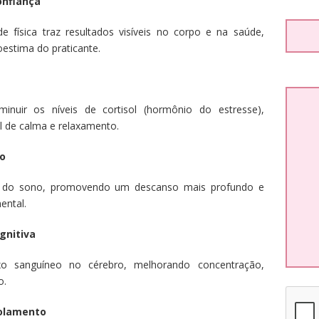
onfiança
física traz resultados visíveis no corpo e na saúde,
estima do praticante.
nuir os níveis de cortisol (hormônio do estresse),
l de calma e relaxamento.
no
clo do sono, promovendo um descanso mais profundo e
ental.
gnitiva
uxo sanguíneo no cérebro, melhorando concentração,
o.
solamento