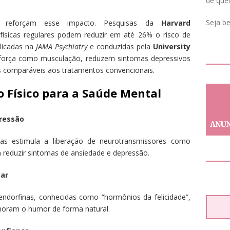
de que
Seja b
bém reforçam esse impacto. Pesquisas da
Harvard
ísicas regulares podem reduzir em até 26% o risco de
licadas na
JAMA Psychiatry
e conduzidas pela
University
 força como musculação, reduzem sintomas depressivos
os comparáveis aos tratamentos convencionais.
io Físico para a Saúde Mental
ressão
sicas estimula a liberação de neurotransmissores como
 reduzir sintomas de ansiedade e depressão.
ar
endorfinas, conhecidas como “hormônios da felicidade”,
horam o humor de forma natural.