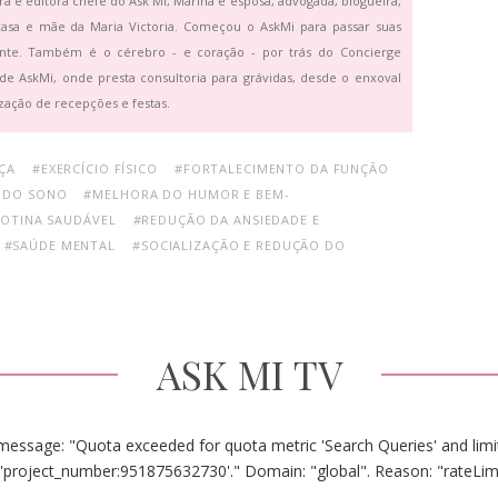
ra e editora chefe do Ask Mi, Marina é esposa, advogada, blogueira,
asa e mãe da Maria Victoria. Começou o AskMi para passar suas
ante. Também é o cérebro - e coração - por trás do Concierge
de AskMi, onde presta consultoria para grávidas, desde o enxoval
zação de recepções e festas.
ÇA
#EXERCÍCIO FÍSICO
#FORTALECIMENTO DA FUNÇÃO
 DO SONO
#MELHORA DO HUMOR E BEM-
ROTINA SAUDÁVEL
#REDUÇÃO DA ANSIEDADE E
#SAÚDE MENTAL
#SOCIALIZAÇÃO E REDUÇÃO DO
ASK MI TV
message: "Quota exceeded for quota metric 'Search Queries' and limit
'project_number:951875632730'." Domain: "global". Reason: "rateLim