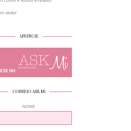
m confio e assino embaixo!
em vindo!
ANUNCIE
CORREIO ASK MI
NOME: