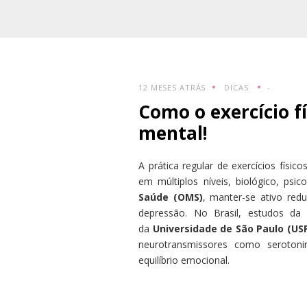
12 MESES ATRÁS
DICAS
-
Como o exercício fí
mental!
A prática regular de exercícios físi
em múltiplos níveis, biológico, psi
Saúde (OMS)
, manter-se ativo red
depressão. No Brasil, estudos d
da
Universidade de São Paulo (US
neurotransmissores como serotoni
equilíbrio emocional.