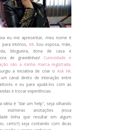
ixa eu me apresentar, meu nome é
, para íntimos,
Mi
. Sou esposa, mãe,
ada, blogueira, dona de casa e
tora de gravidinhas!
Curiosidade e
tação são a minha marca registrada.
surgiu a iniciativa de criar o
Ask Mi
.
um canal direto de interação entre
eitores e eu para ajudá-los com as
vidas e trocar experiências.
a idéia é "dar um help", seja olhando
s inúmeras anotações (essa
idade tinha que resultar em algum
cio, certo?) seja contando com dicas