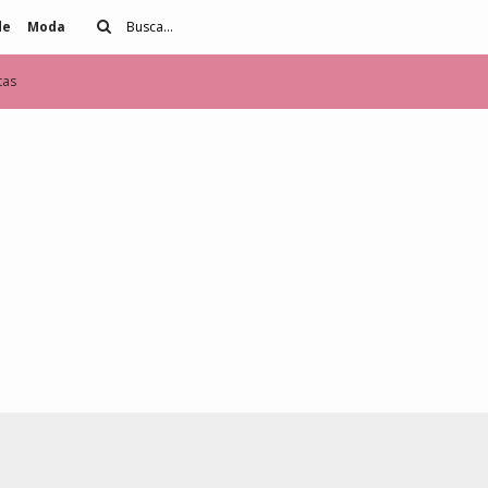
de
Moda
tas