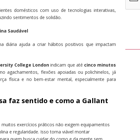
entes domésticos com uso de tecnologias interativas,
uzindo sentimentos de solidão.
ina Saudável
ina diária ajuda a criar hábitos positivos que impactam
ersity College London
indicam que até
cinco minutos
mo agachamentos, flexões apoiadas ou polichinelos, já
ça física e no bem-estar mental, especialmente para
sa faz sentido e como a Gallant
: muitos exercícios práticos não exigem equipamentos
lina e regularidade. Isso torna viável montar
l para quem busca cuidar do corpo e da mente sem