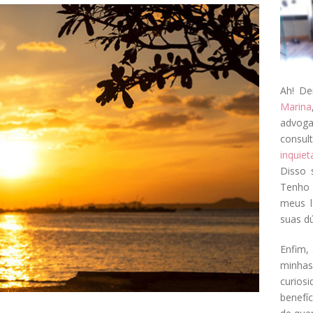
Ah! De
Marina
advog
consul
inquie
Disso 
Tenho 
meus l
suas dú
Enfim, 
minha
curios
benefí