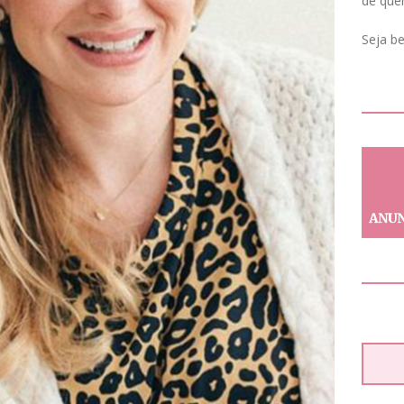
de que
Seja b