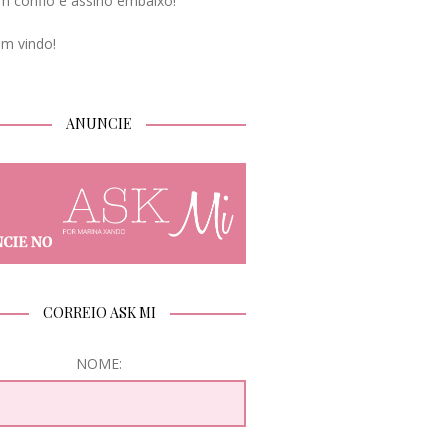
m confio e assino embaixo!
em vindo!
ANUNCIE
CORREIO ASK MI
NOME: