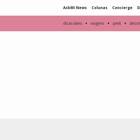
AskMi News
Colunas
Concierge
D
•
•
•
dicas úteis
viagens
petit
deco