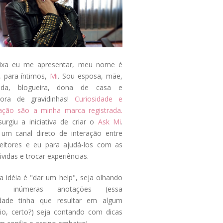
ixa eu me apresentar, meu nome é
, para íntimos,
Mi
. Sou esposa, mãe,
ada, blogueira, dona de casa e
tora de gravidinhas!
Curiosidade e
tação são a minha marca registrada.
surgiu a iniciativa de criar o
Ask Mi
.
um canal direto de interação entre
eitores e eu para ajudá-los com as
vidas e trocar experiências.
a idéia é "dar um help", seja olhando
s inúmeras anotações (essa
idade tinha que resultar em algum
cio, certo?) seja contando com dicas