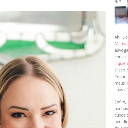
Ah! De
Marina
advog
consul
inquie
Disso 
Tenho 
meus l
suas dú
Enfim, 
minha
curios
benefí