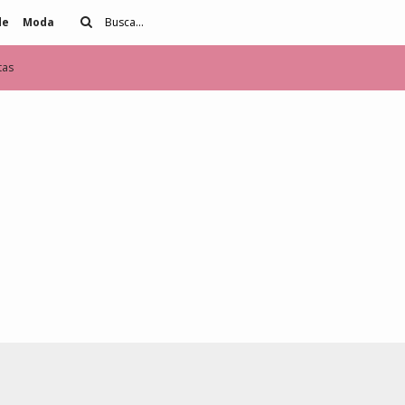
de
Moda
tas