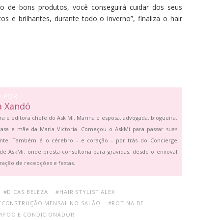
so de bons produtos, você conseguirá cuidar dos seus
s e brilhantes, durante todo o inverno”, finaliza o hair
O POR
a Xandó
ra e editora chefe do Ask Mi, Marina é esposa, advogada, blogueira,
asa e mãe da Maria Victoria. Começou o AskMi para passar suas
ante. Também é o cérebro - e coração - por trás do Concierge
de AskMi, onde presta consultoria para grávidas, desde o enxoval
zação de recepções e festas.
#DICAS BELEZA
#HAIR STYLIST ALEX
ECONSTRUÇÃO MENSAL NO SALÃO
#ROTINA DE
MPOO E CONDICIONADOR