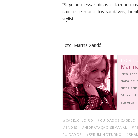
“Seguindo essas dicas e fazendo u
cabelos e mantê-los saudáveis, bonito
stylist.
Foto: Marina Xandó
ESCRIT
Marin
Idealizado
dona de c
dicas adi
Maternida
até organi
#CABELO LOIRO
#CUIDADOS CABELO
MENDES
#HIDRATAÇÃO SEMANAL
#R
CUIDADOS
#SÉRUM NOTURNO
#SHA