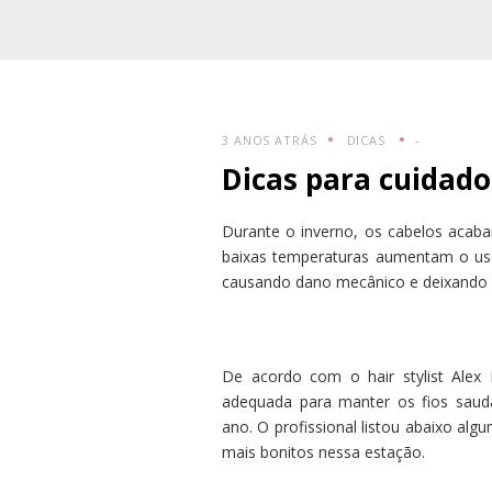
3 ANOS ATRÁS
DICAS
-
Dicas para cuidados
Durante o inverno, os cabelos acaba
baixas temperaturas aumentam o us
causando dano mecânico e deixando o
De acordo com o hair stylist Alex
adequada para manter os fios saudá
ano. O profissional listou abaixo alg
mais bonitos nessa estação.