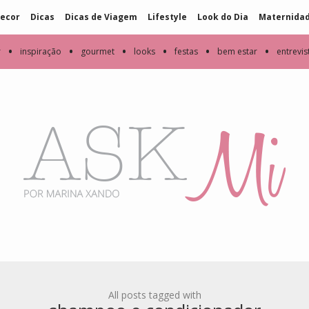
ecor
Dicas
Dicas de Viagem
Lifestyle
Look do Dia
Maternida
•
•
•
•
•
•
r
inspiração
gourmet
looks
festas
bem estar
entrevis
All posts tagged with