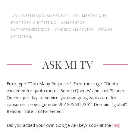
#"ALFABETIZAÇÃO ALIMENTAR"
#ALIMENTOS QUE
PROTEGEM O INTESTINO
#ALIMENTOS
ULTRAPROCESSADOS
#PADRÃO ALIMENTAR
#SAÚDE
INTESTINAL
ASK MI TV
Error type: "Too Many Requests". Error message: "Quota
exceeded for quota metric 'Search Queries' and limit 'Search
Queries per day' of service 'youtube.googleapis.com' for
consumer 'project_number:951875632730'." Domain: "global".
Reason: "rateLimitExceeded".
Did you added your own Google API key? Look at the
help
.