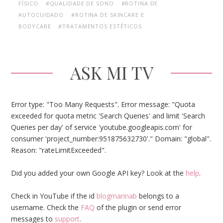
FÍSICO
#QUALIDADE DE SONO
#ROTINA DE
AUTOCUIDADO
#ROTINA DE SKINCARE E
BODYCARE
#TRATAMENTOS ESTÉTICOS
ASK MI TV
Error type: "Too Many Requests". Error message: "Quota
exceeded for quota metric 'Search Queries' and limit 'Search
Queries per day' of service 'youtube.googleapis.com' for
consumer 'project_number:951875632730'." Domain: "global".
Reason: "rateLimitExceeded".
Did you added your own Google API key? Look at the
help
.
Check in YouTube if the id
blogmarinab
belongs to a
username. Check the
FAQ
of the plugin or send error
messages to
support
.