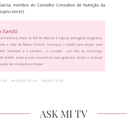
 García, membro do Conselho Consultivo de Nutrição da
sspni.com.br
)
O POR
a Xandó
ra e editora chefe do Ask Mi, Marina é esposa, advogada, blogueira,
asa e mãe da Maria Victoria. Começou o AskMi para passar suas
ante. Também é o cérebro - e coração - por trás do Concierge
de AskMi, onde presta consultoria para grávidas, desde o enxoval
zação de recepções e festas.
YOGA
#POWER YOGA
#PRÁTICA DE
ASK MI TV