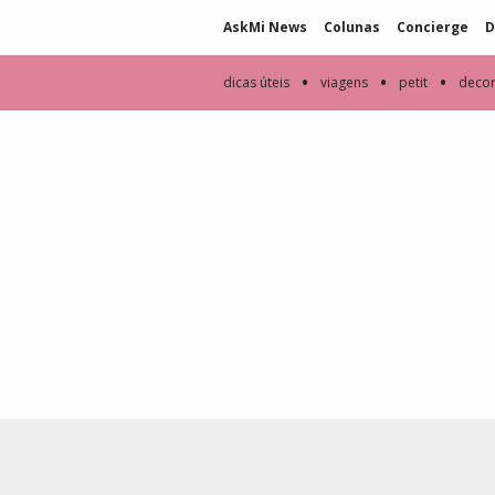
AskMi News
Colunas
Concierge
D
•
•
•
dicas úteis
viagens
petit
deco