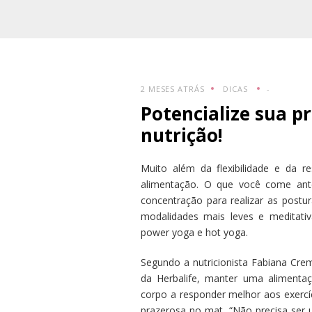
2 MESES ATRÁS
DICAS
-
Potencialize sua p
nutrição!
Muito além da flexibilidade e da 
alimentação. O que você come ante
concentração para realizar as postu
modalidades mais leves e meditati
power yoga e hot yoga.
Segundo a nutricionista Fabiana Cre
da Herbalife, manter uma alimentaç
corpo a responder melhor aos exercíc
prazerosa no mat. “Não precisa ser 