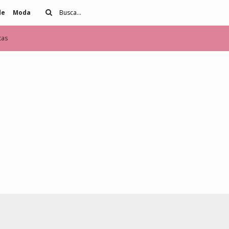
de
Moda
tas