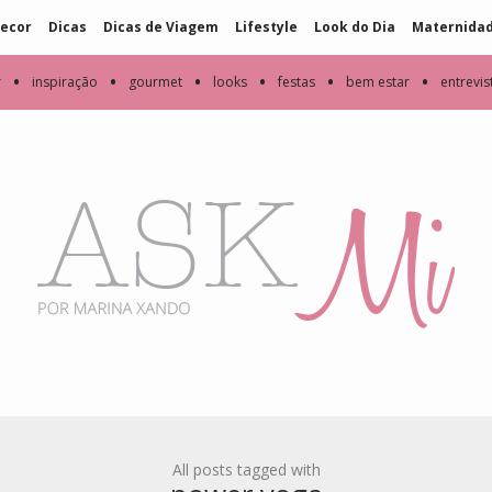
ecor
Dicas
Dicas de Viagem
Lifestyle
Look do Dia
Maternida
•
•
•
•
•
•
r
inspiração
gourmet
looks
festas
bem estar
entrevis
All posts tagged with