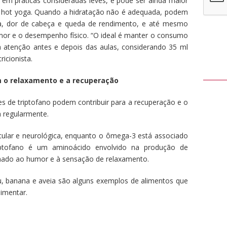
em práticas consideradas leves, e pode ser ainda maior
 hot yoga. Quando a hidratação não é adequada, podem
ra, dor de cabeça e queda de rendimento, e até mesmo
umor e o desempenho físico. “O ideal é manter o consumo
a atenção antes e depois das aulas, considerando 35 ml
ricionista.
 o relaxamento e a recuperação
s de triptofano podem contribuir para a recuperação e o
a regularmente.
ular e neurológica, enquanto o ômega-3 está associado
riptofano é um aminoácido envolvido na produção de
onado ao humor e à sensação de relaxamento.
u, banana e aveia são alguns exemplos de alimentos que
limentar.