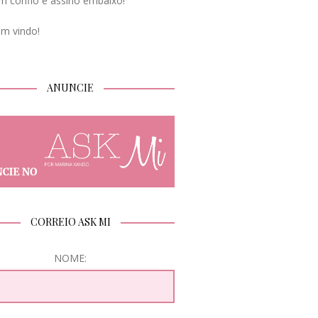
m confio e assino embaixo!
em vindo!
ANUNCIE
CORREIO ASK MI
NOME: