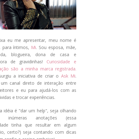
ixa eu me apresentar, meu nome é
, para íntimos,
Mi
. Sou esposa, mãe,
ada, blogueira, dona de casa e
tora de gravidinhas!
Curiosidade e
tação são a minha marca registrada.
surgiu a iniciativa de criar o
Ask Mi
.
um canal direto de interação entre
eitores e eu para ajudá-los com as
vidas e trocar experiências.
a idéia é "dar um help", seja olhando
s inúmeras anotações (essa
idade tinha que resultar em algum
cio, certo?) seja contando com dicas