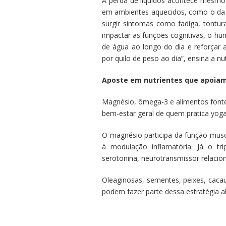
A perda de líquidos acontece mesmo 
em ambientes aquecidos, como o da
surgir sintomas como fadiga, tontu
impactar as funções cognitivas, o h
de água ao longo do dia e reforçar 
por quilo de peso ao dia”, ensina a nut
Aposte em nutrientes que apoiam
Magnésio, ômega-3 e alimentos fonte
bem-estar geral de quem pratica yog
O magnésio participa da função musc
à modulação inflamatória. Já o t
serotonina, neurotransmissor relaci
Oleaginosas, sementes, peixes, caca
podem fazer parte dessa estratégia a