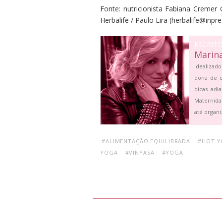
Fonte: nutricionista Fabiana Cremer
Herbalife / Paulo Lira (
herbalife@inpre
ESCRIT
Marin
Idealizado
dona de c
dicas adi
Maternida
até organi
#ALIMENTAÇÃO EQUILIBRADA
#HOT 
YOGA
#VINYASA
#YOGA