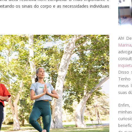
peitando os sinais do corpo e as necessidades individuais
Ah! De
Marina
advog
consul
inquie
Disso 
Tenho 
meus l
suas dú
Enfim, 
minha
curios
benefí