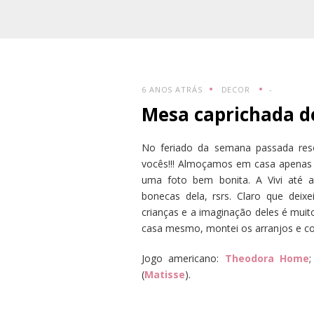
6 ANOS ATRÁS
DECOR
-
Mesa caprichada d
No feriado da semana passada reso
vocês!!! Almoçamos em casa apenas n
uma foto bem bonita. A Vivi até 
bonecas dela, rsrs. Claro que dei
crianças e a imaginação deles é muito
casa mesmo, montei os arranjos e co
Jogo americano:
Theodora Home
(
Matisse
).