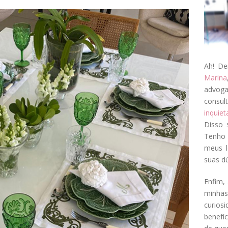
Ah! De
Marina
advog
consul
inquie
Disso 
Tenho 
meus l
suas dú
Enfim, 
minha
curios
benefí