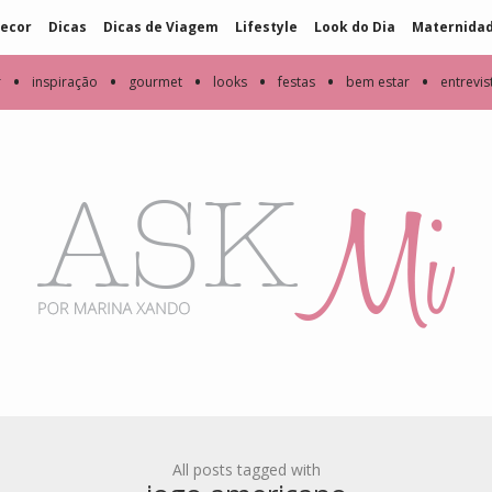
ecor
Dicas
Dicas de Viagem
Lifestyle
Look do Dia
Maternida
•
•
•
•
•
•
r
inspiração
gourmet
looks
festas
bem estar
entrevis
All posts tagged with