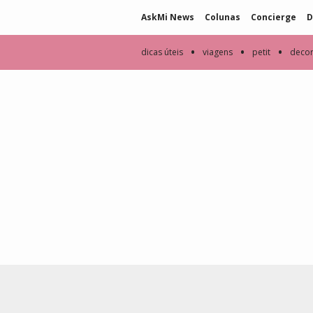
AskMi News
Colunas
Concierge
D
•
•
•
dicas úteis
viagens
petit
deco