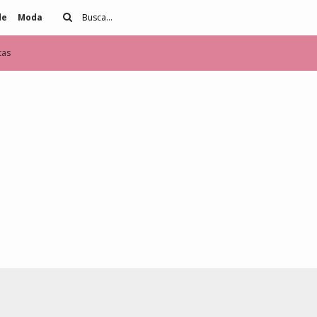
de
Moda
tas