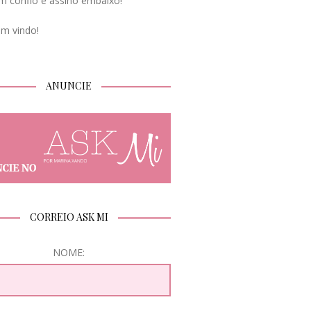
m confio e assino embaixo!
em vindo!
ANUNCIE
CORREIO ASK MI
NOME: