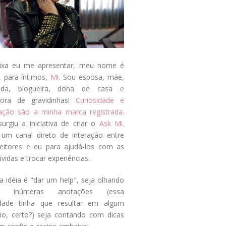
ixa eu me apresentar, meu nome é
, para íntimos,
Mi
. Sou esposa, mãe,
ada, blogueira, dona de casa e
tora de gravidinhas!
Curiosidade e
tação são a minha marca registrada.
surgiu a iniciativa de criar o
Ask Mi
.
um canal direto de interação entre
eitores e eu para ajudá-los com as
vidas e trocar experiências.
a idéia é "dar um help", seja olhando
s inúmeras anotações (essa
idade tinha que resultar em algum
cio, certo?) seja contando com dicas