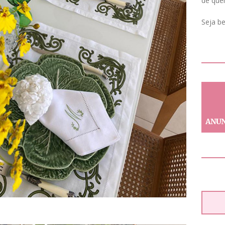
de que
Seja b