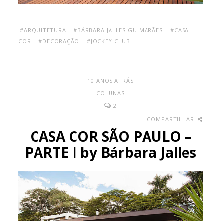
#ARQUITETURA
#BÁRBARA JALLES GUIMARÃES
#CASA
COR
#DECORAÇÃO
#JOCKEY CLUB
10 ANOS ATRÁS
COLUNAS
2
COMPARTILHAR
CASA COR SÃO PAULO –
PARTE I by Bárbara Jalles