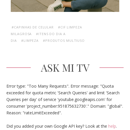
#CAPINHAS DE CELULAR
#CIF LIMPEZA
MILAGROSA
#ITENS DO DIA A
DIA
#LIMPEZA
#PRODUTOS MULTIUSO
ASK MI TV
Error type: "Too Many Requests". Error message: "Quota
exceeded for quota metric 'Search Queries' and limit 'Search
Queries per day' of service 'youtube.googleapis.com' for
consumer 'project_number:951875632730'." Domain: "global".
Reason: "rateLimitExceeded".
Did you added your own Google API key? Look at the
help
.