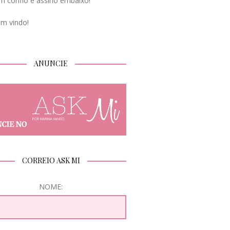
m confio e assino embaixo!
em vindo!
ANUNCIE
CORREIO ASK MI
NOME: