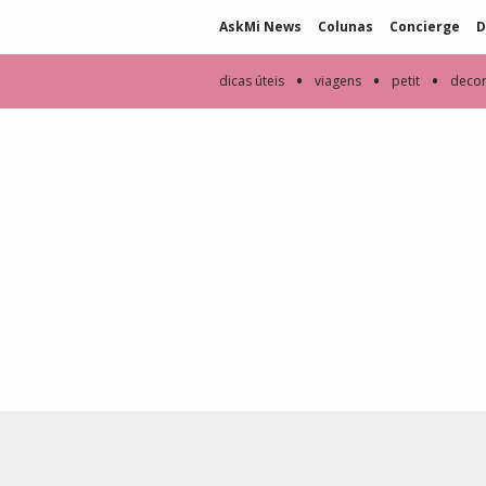
AskMi News
Colunas
Concierge
D
•
•
•
dicas úteis
viagens
petit
deco