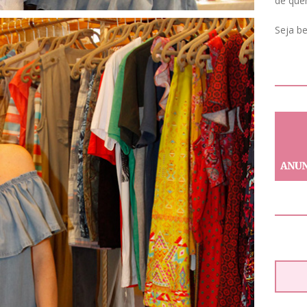
de que
Seja b