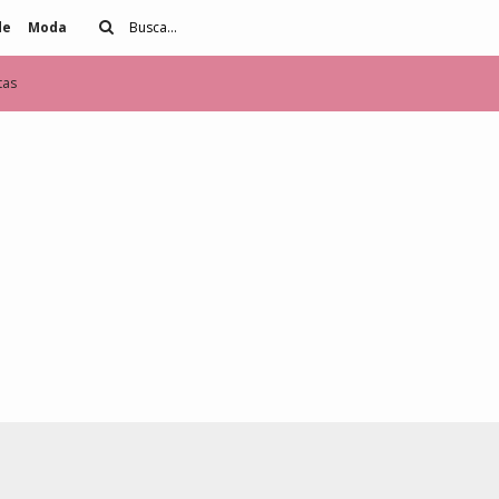
de
Moda
tas