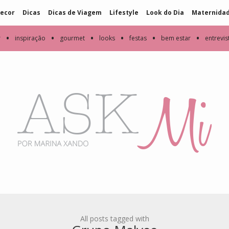
ecor
Dicas
Dicas de Viagem
Lifestyle
Look do Dia
Maternida
•
•
•
•
•
•
r
inspiração
gourmet
looks
festas
bem estar
entrevis
All posts tagged with