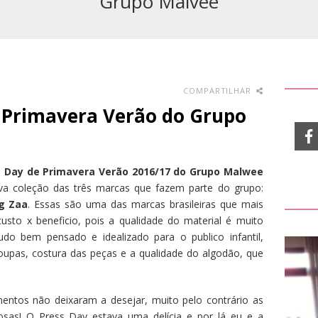
Grupo Malvee
COMPARTILHAR
Primavera Verão do Grupo
s Day de Primavera Verão 2016/17 do Grupo Malwee
va coleção das três marcas que fazem parte do grupo:
ig Zaa
. Essas são uma das marcas brasileiras que mais
sto x beneficio, pois a qualidade do material é muito
do bem pensado e idealizado para o publico infantil,
upas, costura das peças e a qualidade do algodão, que
entos não deixaram a desejar, muito pelo contrário as
osas! O Press Day estava uma delícia e por lá eu e a