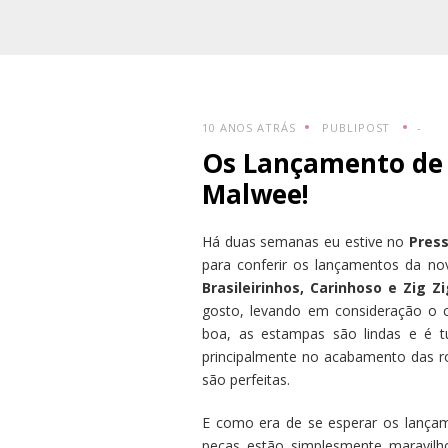
10 ANOS ATRÁS
PUBLIPOST
-
Os Lançamento de 
Malwee!
Há duas semanas eu estive no
Pres
para conferir os lançamentos da no
Brasileirinhos, Carinhoso e Zig Z
gosto, levando em consideração o cu
boa, as estampas são lindas e é tu
principalmente no acabamento das ro
são perfeitas.
E como era de se esperar os lançam
peças estão simplesmente maravilh