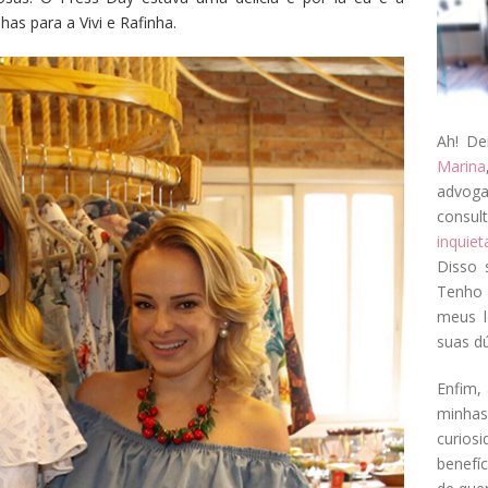
has para a Vivi e Rafinha.
Ah! De
Marina
advog
consul
inquie
Disso 
Tenho 
meus l
suas dú
Enfim, 
minha
curios
benefí