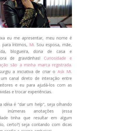
ixa eu me apresentar, meu nome é
, para íntimos,
Mi
. Sou esposa, mãe,
ada, blogueira, dona de casa e
tora de gravidinhas!
Curiosidade e
tação são a minha marca registrada.
surgiu a iniciativa de criar o
Ask Mi
.
um canal direto de interação entre
eitores e eu para ajudá-los com as
vidas e trocar experiências.
a idéia é "dar um help", seja olhando
s inúmeras anotações (essa
idade tinha que resultar em algum
cio, certo?) seja contando com dicas