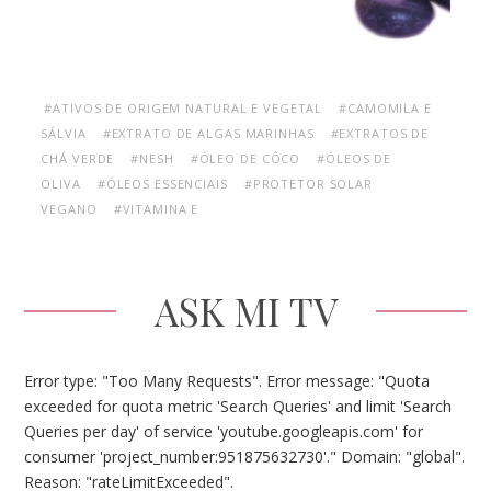
#ATIVOS DE ORIGEM NATURAL E VEGETAL
#CAMOMILA E
SÁLVIA
#EXTRATO DE ALGAS MARINHAS
#EXTRATOS DE
CHÁ VERDE
#NESH
#ÓLEO DE CÔCO
#ÓLEOS DE
OLIVA
#ÓLEOS ESSENCIAIS
#PROTETOR SOLAR
VEGANO
#VITAMINA E
ASK MI TV
Error type: "Too Many Requests". Error message: "Quota
exceeded for quota metric 'Search Queries' and limit 'Search
Queries per day' of service 'youtube.googleapis.com' for
consumer 'project_number:951875632730'." Domain: "global".
Reason: "rateLimitExceeded".