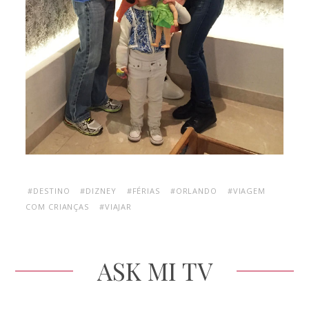
#DESTINO
#DIZNEY
#FÉRIAS
#ORLANDO
#VIAGEM
COM CRIANÇAS
#VIAJAR
ASK MI TV