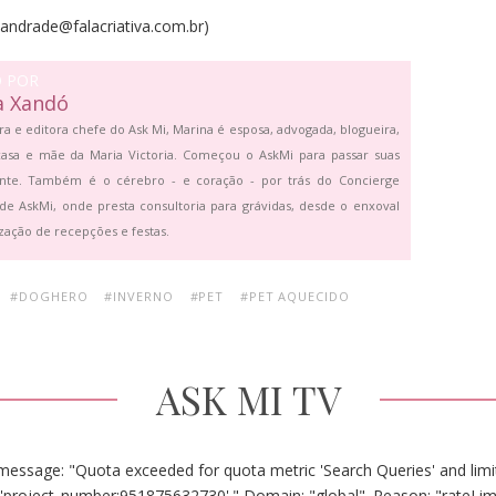
.andrade@falacriativa.com.br)
O POR
a Xandó
ra e editora chefe do Ask Mi, Marina é esposa, advogada, blogueira,
asa e mãe da Maria Victoria. Começou o AskMi para passar suas
ante. Também é o cérebro - e coração - por trás do Concierge
de AskMi, onde presta consultoria para grávidas, desde o enxoval
zação de recepções e festas.
#DOGHERO
#INVERNO
#PET
#PET AQUECIDO
ASK MI TV
message: "Quota exceeded for quota metric 'Search Queries' and limit
'project_number:951875632730'." Domain: "global". Reason: "rateLim