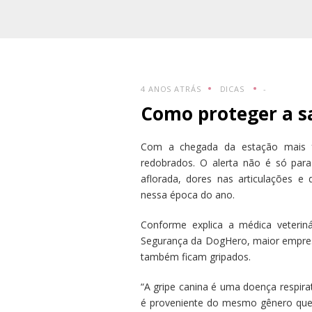
4 ANOS ATRÁS
DICAS
-
Como proteger a s
Com a chegada da estação mais f
redobrados. O alerta não é só para 
aflorada, dores nas articulações 
nessa época do ano.
Conforme explica a médica veteriná
Segurança da DogHero, maior empresa
também ficam gripados.
“A gripe canina é uma doença respirat
é proveniente do mesmo gênero qu