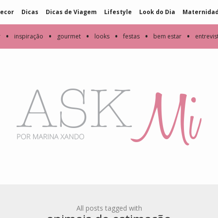
ecor
Dicas
Dicas de Viagem
Lifestyle
Look do Dia
Maternida
•
•
•
•
•
•
r
inspiração
gourmet
looks
festas
bem estar
entrevis
All posts tagged with