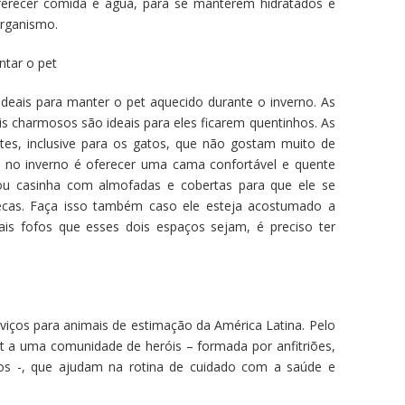
ferecer comida e água, para se manterem hidratados e
rganismo.
ntar o pet
deais para manter o pet aquecido durante o inverno. As
is charmosos são ideais para eles ficarem quentinhos. As
tes, inclusive para os gatos, que não gostam muito de
 no inverno é oferecer uma cama confortável e quente
 ou casinha com almofadas e cobertas para que ele se
cas. Faça isso também caso ele esteja acostumado a
is fofos que esses dois espaços sejam, é preciso ter
iços para animais de estimação da América Latina. Pelo
t a uma comunidade de heróis – formada por anfitriões,
rios -, que ajudam na rotina de cuidado com a saúde e