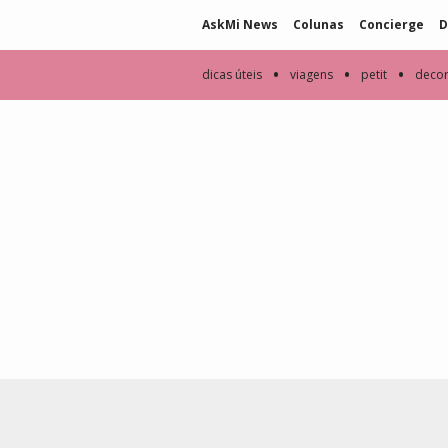
AskMi News
Colunas
Concierge
D
•
•
•
dicas úteis
viagens
petit
deco