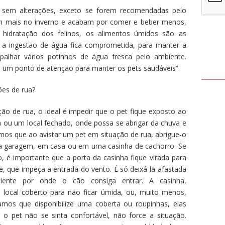
, sem alterações, exceto se forem recomendadas pelo
em mais no inverno e acabam por comer e beber menos,
hidratação dos felinos, os alimentos úmidos são as
 a ingestão de água fica comprometida, para manter a
palhar vários potinhos de água fresca pelo ambiente.
é um ponto de atenção para manter os pets saudáveis”.
ões de rua?
ão de rua, o ideal é impedir que o pet fique exposto ao
ha ou um local fechado, onde possa se abrigar da chuva e
mos que ao avistar um pet em situação de rua, abrigue-o
garagem, em casa ou em uma casinha de cachorro. Se
, é importante que a porta da casinha fique virada para
, que impeça a entrada do vento. É só deixá-la afastada
ente por onde o cão consiga entrar. A casinha,
 local coberto para não ficar úmida, ou, muito menos,
mos que disponibilize uma coberta ou roupinhas, elas
o pet não se sinta confortável, não force a situação.