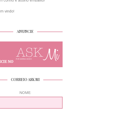
m confio e assino embaixo!
em vindo!
ANUNCIE
CORREIO ASK MI
NOME: