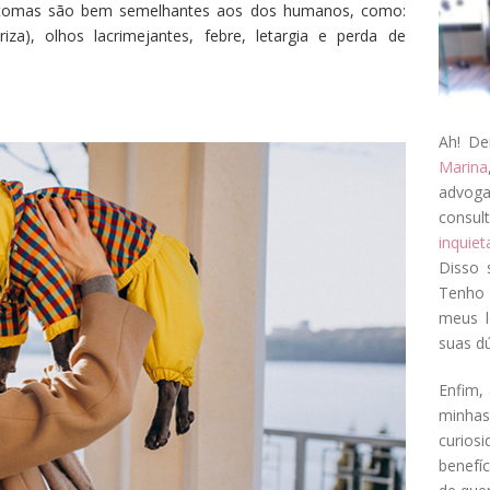
intomas são bem semelhantes aos dos humanos, como:
riza), olhos lacrimejantes, febre, letargia e perda de
Ah! De
Marina
advog
consul
inquie
Disso 
Tenho 
meus l
suas dú
Enfim, 
minha
curios
benefí