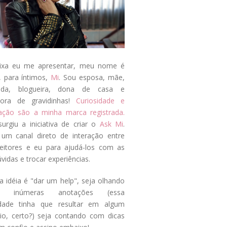
ixa eu me apresentar, meu nome é
, para íntimos,
Mi
. Sou esposa, mãe,
ada, blogueira, dona de casa e
tora de gravidinhas!
Curiosidade e
tação são a minha marca registrada.
surgiu a iniciativa de criar o
Ask Mi
.
um canal direto de interação entre
eitores e eu para ajudá-los com as
vidas e trocar experiências.
a idéia é "dar um help", seja olhando
s inúmeras anotações (essa
idade tinha que resultar em algum
cio, certo?) seja contando com dicas