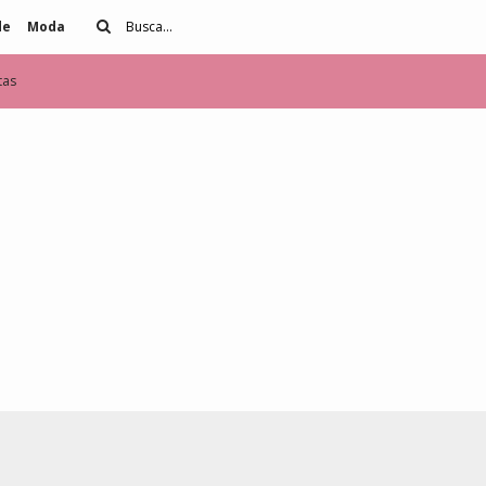
de
Moda
tas