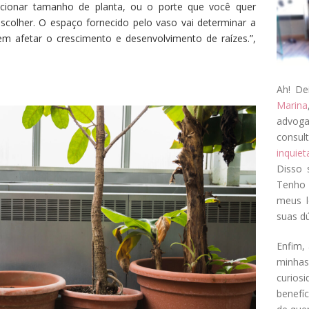
acionar tamanho de planta, ou o porte que você quer
scolher. O espaço fornecido pelo vaso vai determinar a
m afetar o crescimento e desenvolvimento de raízes.”,
Ah! De
Marina
advog
consul
inquie
Disso 
Tenho 
meus l
suas dú
Enfim, 
minha
curios
benefí