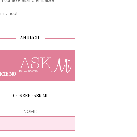
m confio e assino embaixo!
em vindo!
ANUNCIE
CORREIO ASK MI
NOME: