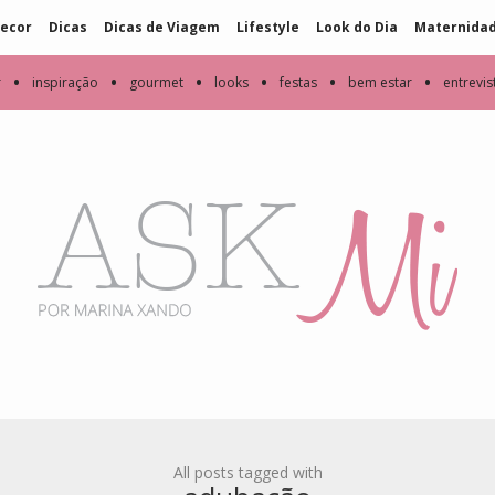
ecor
Dicas
Dicas de Viagem
Lifestyle
Look do Dia
Maternida
•
•
•
•
•
•
r
inspiração
gourmet
looks
festas
bem estar
entrevis
All posts tagged with