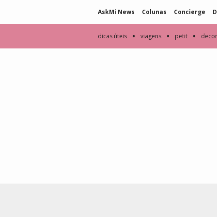
AskMi News
Colunas
Concierge
D
•
•
•
dicas úteis
viagens
petit
deco