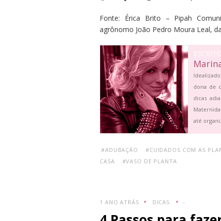
Fonte:
Érica Brito – Pipah Comun
agrônomo João Pedro Moura Leal, da
ESCRIT
Marin
Idealizado
dona de c
dicas adi
Maternida
até organi
#ADUBAÇÃO
#CUIDADOS COM AS PLA
CASA
#VASO DE PLANTA
1 ANO ATRÁS
DICAS
-
4 Passos para faze