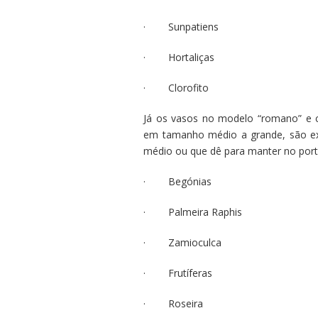
· Sunpatiens
· Hortaliças
· Clorofito
Já os vasos no modelo “romano” e c
em tamanho médio a grande, são ex
médio ou que dê para manter no port
· Begónias
· Palmeira Raphis
· Zamioculca
· Frutíferas
· Roseira