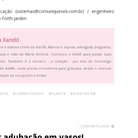
icação
(
sistemas@comuniquese6.com.br) / engenheiro
 Forth Jardim
O POR
a Xandó
ra e editora chefe do Ask Mi, Marina é esposa, advogada, blogueira,
asa e mãe da Maria Victoria. Começou o AskMi para passar suas
ante. Também é o cérebro - e coração - por trás do Concierge
de AskMi, onde presta consultoria para grávidas, desde o enxoval
zação de recepções e festas.
NTAS
#LUMINOSIDADE
#PLANTA
#PLANTAS EM
COMPARTILHAR
r adubação em vasos!