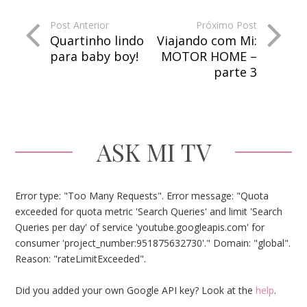
Post Anterior
Próximo Post
Quartinho lindo
Viajando com Mi:
para baby boy!
MOTOR HOME –
parte 3
ASK MI TV
Error type: "Too Many Requests". Error message: "Quota
exceeded for quota metric 'Search Queries' and limit 'Search
Queries per day' of service 'youtube.googleapis.com' for
consumer 'project_number:951875632730'." Domain: "global".
Reason: "rateLimitExceeded".
Did you added your own Google API key? Look at the
help
.