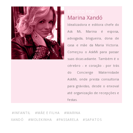
ESCRITO POR
Marina Xandó
Idealizadora e editora chefe do
Ask Mi, Marina é esposa,
advogada, blogueira, dona de
casa e mãe da Maria Victoria.
Começou o AskMi para passar
suas dicas adiante. Também é o
cérebro - e coração - por trás
do Concierge Maternidade
AskMi, onde presta consultoria
para grávidas, desde o enxoval
até organização de recepções e
festas.
#INFANTIL
#MÃE E FILHA
#MARINA
XANDÓ
#MOLEKINHA
#PASSARELA
#SAPATOS