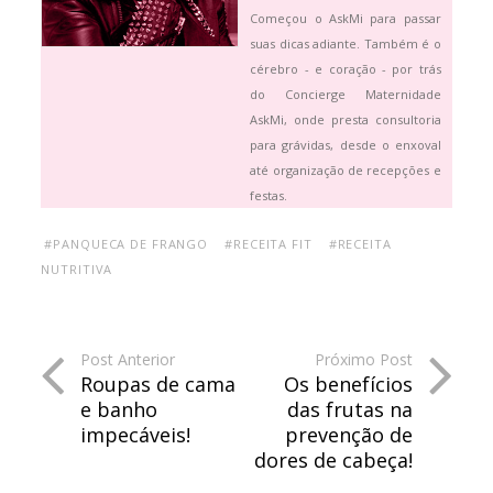
Começou o AskMi para passar
suas dicas adiante. Também é o
cérebro - e coração - por trás
do Concierge Maternidade
AskMi, onde presta consultoria
para grávidas, desde o enxoval
até organização de recepções e
festas.
#PANQUECA DE FRANGO
#RECEITA FIT
#RECEITA
NUTRITIVA
Post Anterior
Próximo Post
Roupas de cama
Os benefícios
e banho
das frutas na
impecáveis!
prevenção de
dores de cabeça!