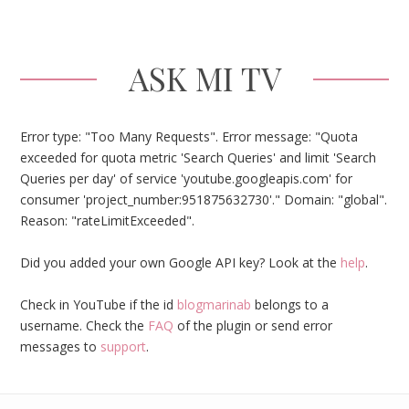
ASK MI TV
Error type: "Too Many Requests". Error message: "Quota
exceeded for quota metric 'Search Queries' and limit 'Search
Queries per day' of service 'youtube.googleapis.com' for
consumer 'project_number:951875632730'." Domain: "global".
Reason: "rateLimitExceeded".
Did you added your own Google API key? Look at the
help
.
Check in YouTube if the id
blogmarinab
belongs to a
username. Check the
FAQ
of the plugin or send error
messages to
support
.