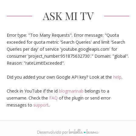
ASK MI TV
Error type: "Too Many Requests". Error message: "Quota
exceeded for quota metric 'Search Queries' and limit 'Search
Queries per day' of service 'youtube.googleapis.com' for
consumer 'project_number:951875632730'." Domain: "global".
Reason: "rateLimitExceeded".
Did you added your own Google API key? Look at the
help
.
Check in YouTube if the id
blogmarinab
belongs to a
username. Check the
FAQ
of the plugin or send error
messages to
support
.