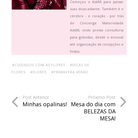
Começou o AskMi para passar
suas dicas adiante. Também é o
cérebro - e coração - por trás
do Concierge Maternidade
AskMi, onde presta consultoria
para grávidas, desde o enxoval
até organização de recepções e
festas.
#CUIDADOS COM AS FLORES
#DICAS DE
FLORES
#FLORES
#PRIMAVERA VERÃO
Post Anterior
Próximo Post
Minhas opalinas!
Mesa do dia com
BELEZAS DA
MESA!