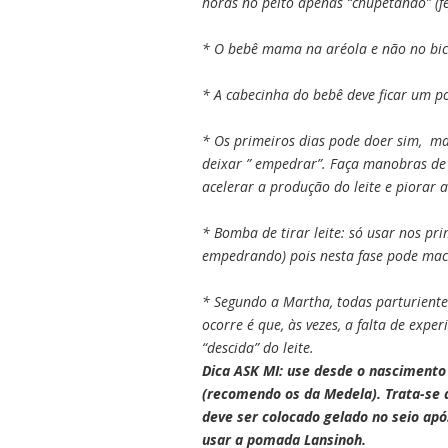
horas no peito apenas “chupetando” (fe
* O bebê mama na aréola e não no bico
* A cabecinha do bebê deve ficar um p
* Os primeiros dias pode doer sim, ma
deixar ” empedrar”. Faça manobras de
acelerar a produção do leite e piorar a
* Bomba de tirar leite: só usar nos pr
empedrando) pois nesta fase pode mac
* Segundo a Martha, todas parturiente
ocorre é que, às vezes, a falta de expe
“descida” do leite.
Dica ASK MI: use desde o nascimento
(recomendo os da Medela). Trata-se 
deve ser colocado gelado no seio a
usar a pomada Lansinoh.