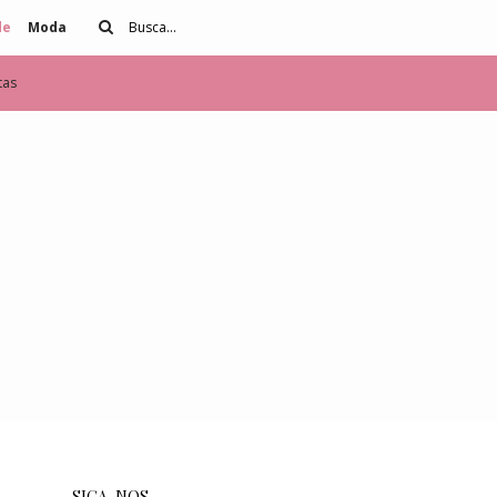
de
Moda
tas
SIGA-NOS