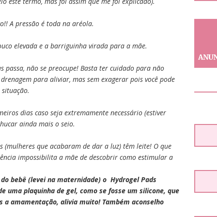
io este termo, mas foi assim que me foi explicado).
!! A pressão é toda na aréola.
ouco elevada e a barriguinha virada para a mãe.
s passa, não se preocupe! Basta ter cuidado para não
 drenagem para aliviar, mas sem exagerar pois você pode
 situação.
imeiros dias caso seja extremamente necessário (estiver
hucar ainda mais o seio.
s (mulheres que acabaram de dar a luz) têm leite! O que
riência impossibilita a mãe de descobrir como estimular a
 do bebê (levei na maternidade) o Hydrogel Pads
de uma plaquinha de gel, como se fosse um silicone, que
pós a amamentação, alivia muito! Também aconselho