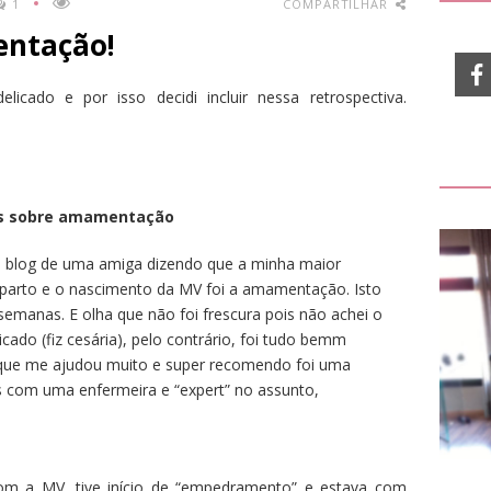
1
COMPARTILHAR
entação!
ado e por isso decidi incluir nessa retrospectiva.
s sobre amamentação
um blog de uma amiga dizendo que a minha maior
o parto e o nascimento da MV foi a amamentação. Isto
semanas. E olha que não foi frescura pois não achei o
ado (fiz cesária), pelo contrário, foi tudo bemm
. O que me ajudou muito e super recomendo foi uma
s com uma enfermeira e “expert” no assunto,
om a MV, tive início de “empedramento” e estava com