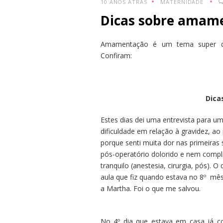
10 ANOS ATRÁS
MATERNIDADE
Dicas sobre amam
Amamentação é um tema super delic
Confiram:
Dica
Estes dias dei uma entrevista para 
dificuldade em relação à gravidez, a
porque senti muita dor nas primeiras 
pós-operatório dolorido e nem complic
tranquilo (anestesia, cirurgia, pós)
aula que fiz quando estava no 8º mê
a Martha. Foi o que me salvou.
No 4º dia que estava em casa já c