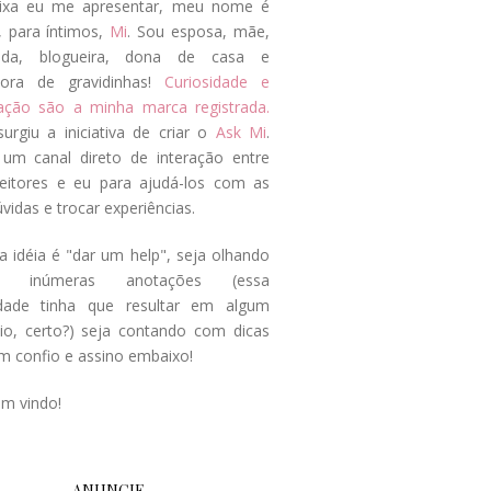
ixa eu me apresentar, meu nome é
, para íntimos,
Mi
. Sou esposa, mãe,
ada, blogueira, dona de casa e
tora de gravidinhas!
Curiosidade e
tação são a minha marca registrada.
surgiu a iniciativa de criar o
Ask Mi
.
um canal direto de interação entre
eitores e eu para ajudá-los com as
vidas e trocar experiências.
a idéia é "dar um help", seja olhando
s inúmeras anotações (essa
idade tinha que resultar em algum
cio, certo?) seja contando com dicas
m confio e assino embaixo!
em vindo!
ANUNCIE