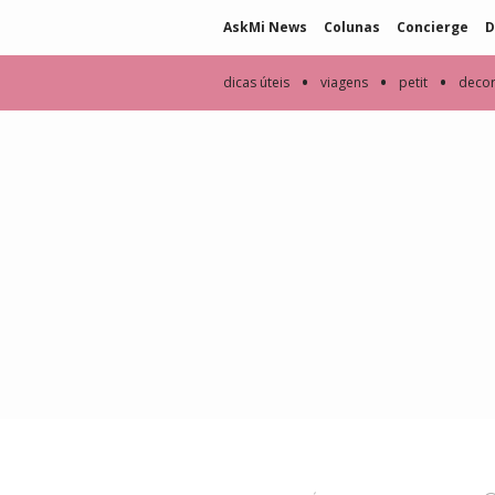
AskMi News
Colunas
Concierge
D
•
•
•
dicas úteis
viagens
petit
deco