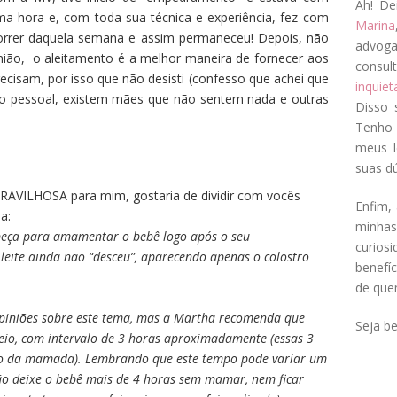
Ah! De
a hora e, com toda sua técnica e experiência, fez com
Marina
orrer daquela semana e assim permaneceu! Depois, não
advog
nião, o aleitamento é a melhor maneira de fornecer aos
consul
ecisam, por isso que não desisti (confesso que achei que
inquie
to pessoal, existem mães que não sentem nada e outras
Disso 
Tenho 
meus l
suas dú
RAVILHOSA para mim, gostaria de dividir com vocês
Enfim, 
a:
minha
 peça para amamentar o bebê logo após o seu
curios
 leite ainda não “desceu”, aparecendo apenas o colostro
benefí
de que
piniões sobre este tema, mas a Martha recomenda que
Seja b
eio, com intervalo de 3 horas aproximadamente (essas 3
no da mamada). Lembrando que este tempo pode variar um
o deixe o bebê mais de 4 horas sem mamar, nem ficar