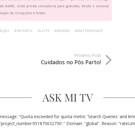
de AskMi, onde presta consultoria para grávidas, desde o enxoval
zação de recepções e festas.
AÇÃO
#INFANTIL
#LEITE
#MAMÃE
#MATERNIDADE
Próximo Post
Cuidados no Pós Parto!
ASK MI TV
message: "Quota exceeded for quota metric 'Search Queries' and limit
'project_number:951875632730'." Domain: "global". Reason: "rateLim