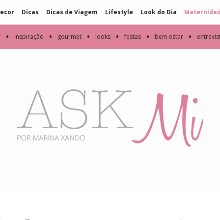
ecor
Dicas
Dicas de Viagem
Lifestyle
Look do Dia
Maternida
•
•
•
•
•
•
r
inspiração
gourmet
looks
festas
bem estar
entrevis