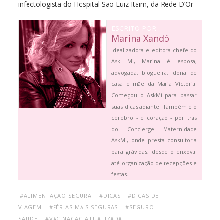
infectologista do Hospital São Luiz Itaim, da Rede D’Or
ESCRITO POR
Marina Xandó
Idealizadora e editora chefe do
Ask Mi, Marina é esposa,
advogada, blogueira, dona de
casa e mãe da Maria Victoria.
Começou o AskMi para passar
suas dicas adiante. Também é o
cérebro - e coração - por trás
do Concierge Maternidade
AskMi, onde presta consultoria
para grávidas, desde o enxoval
até organização de recepções e
festas.
#ALIMENTAÇÃO SEGURA
#DICAS
#DICAS DE
VIAGEM
#FÉRIAS MAIS SEGURAS
#SEGURO
SAÚDE
#VACINAÇÃO ATUALIZADA