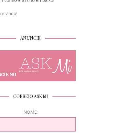
m confio e assino embaixo!
em vindo!
ANUNCIE
CORREIO ASK MI
NOME: