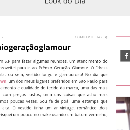
Look do Dia
2
COMPARTILHAR
miogeraçãoglamour
m S.P para fazer algumas reuniões, um atendimento do
roveitei para ir ao Prêmio Geração Glamour. O “dress
ala, ou seja, vestido longo e glamouroso! No dia que
own
, um dos meus lugares preferidos em São Paulo para
 caimento e qualidade do tecido da marca, uma das mais
, com preços justos, uma das coisas que acho mais
amos poucas vezes. Sou fã de poá, uma estampa que
lta. O vestido tinha um ar vintage, romântico…dois
arrisquei um pouco no make usando um batom vermelho,