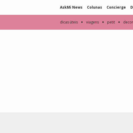
AskMi News
Colunas
Concierge
D
•
•
•
dicas úteis
viagens
petit
deco