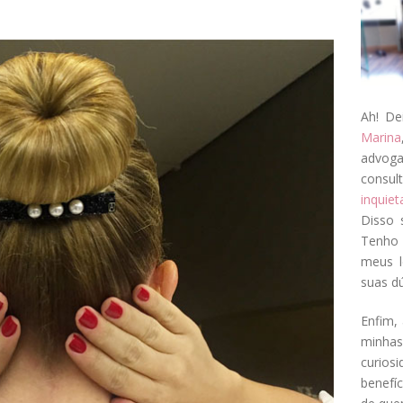
Ah! De
Marina
advog
consul
inquie
Disso 
Tenho 
meus l
suas dú
Enfim, 
minha
curios
benefí