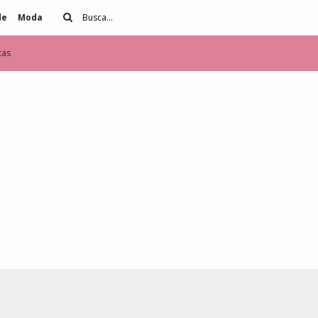
de
Moda
tas