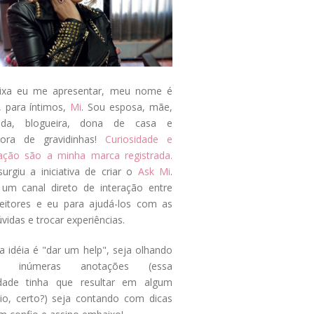
ixa eu me apresentar, meu nome é
, para íntimos,
Mi
. Sou esposa, mãe,
ada, blogueira, dona de casa e
tora de gravidinhas!
Curiosidade e
tação são a minha marca registrada.
surgiu a iniciativa de criar o
Ask Mi
.
um canal direto de interação entre
eitores e eu para ajudá-los com as
vidas e trocar experiências.
a idéia é "dar um help", seja olhando
s inúmeras anotações (essa
idade tinha que resultar em algum
cio, certo?) seja contando com dicas