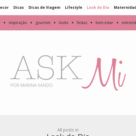
ecor
Dicas
Dicas de Viagem
Lifestyle
Look do Dia
Maternida
•
•
•
•
•
•
r
inspiração
gourmet
looks
festas
bem estar
entrevis
All posts in