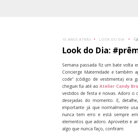
10 ANOS ATRÁS
LOOK DO DIA
Look do Dia: #prê
Semana passada fiz um bate volta e
Concierge Maternidade e também ap
code” (código de vestimenta) era g
cheguei fui até ao
Atelier Candy Br
vestidos de festa e noivas. Adoro o
desejadas do momento. E, detalhe
importante já que normalmente us
nunca tem erro e está sempre em a
elementos que adoro. Aproveitei e 
algo que nunca faço, confiram: