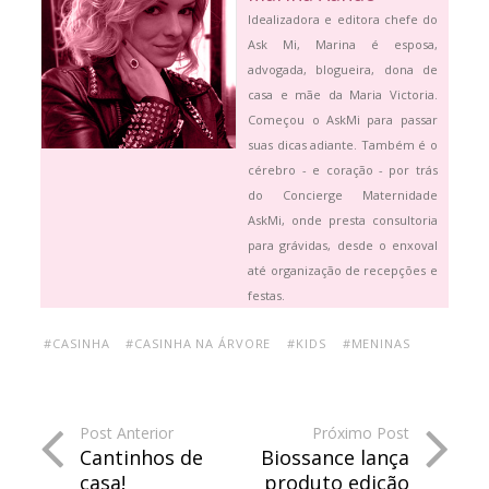
Idealizadora e editora chefe do
Ask Mi, Marina é esposa,
advogada, blogueira, dona de
casa e mãe da Maria Victoria.
Começou o AskMi para passar
suas dicas adiante. Também é o
cérebro - e coração - por trás
do Concierge Maternidade
AskMi, onde presta consultoria
para grávidas, desde o enxoval
até organização de recepções e
festas.
#CASINHA
#CASINHA NA ÁRVORE
#KIDS
#MENINAS
Post Anterior
Próximo Post
Cantinhos de
Biossance lança
casa!
produto edição