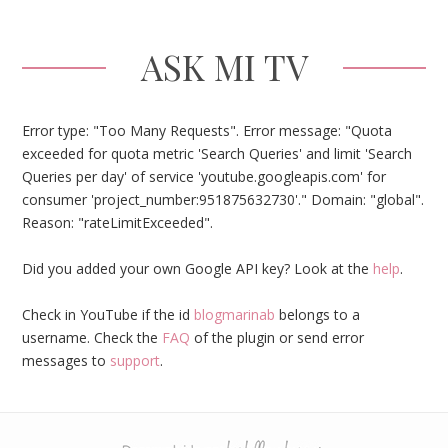
ASK MI TV
Error type: "Too Many Requests". Error message: "Quota
exceeded for quota metric 'Search Queries' and limit 'Search
Queries per day' of service 'youtube.googleapis.com' for
consumer 'project_number:951875632730'." Domain: "global".
Reason: "rateLimitExceeded".
Did you added your own Google API key? Look at the
help
.
Check in YouTube if the id
blogmarinab
belongs to a
username. Check the
FAQ
of the plugin or send error
messages to
support
.