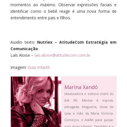
momentos ao máximo. Observar expressões faciais e
identificar como o bebê reage é uma nova forma de
entendimento entre pais e filhos.
Auxilio texto:
Nutriex –
AtitudeCom Estratégia em
Comunicação
Laís Aloise –
lais.aloise@atitudecom.com.br
Imagem:
Guia Infantil
ESCRITO POR
Marina Xandó
Idealizadora e editora chefe do
Ask Mi, Marina é esposa,
advogada, blogueira, dona de
casa e mãe da Maria Victoria.
Começou o AskMi para passar
suas dicas adiante. Também é o