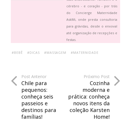
cérebro - e coração - por trás
do Concierge Maternidade
AskMi, onde presta consultoria
para grávidas, desde o enxoval
até organização de recepções e
festas.
#BEBÊ
#DICAS
#MASSAGEM
#MATERNIDADE
Post Anterior
Próximo Post
Chile para
Cozinha
pequenos:
moderna e
conheça seis
prática: conheça
passeios e
novos itens da
destinos para
coleção Karsten
famílias!
Home!