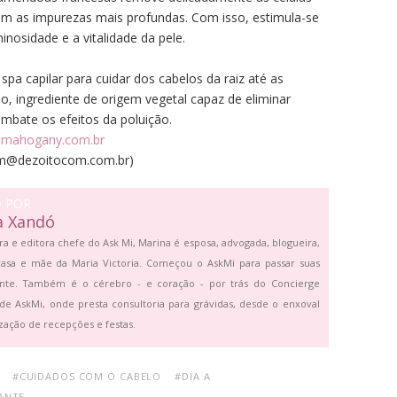
ém as impurezas mais profundas. Com isso, estimula-se
inosidade e a vitalidade da pele.
pa capilar para cuidar dos cabelos da raiz até as
, ingrediente de origem vegetal capaz de eliminar
mbate os efeitos da poluição.
w.mahogany.com.br
im@dezoitocom.com.br)
O POR
a Xandó
ra e editora chefe do Ask Mi, Marina é esposa, advogada, blogueira,
asa e mãe da Maria Victoria. Começou o AskMi para passar suas
ante. Também é o cérebro - e coração - por trás do Concierge
de AskMi, onde presta consultoria para grávidas, desde o enxoval
zação de recepções e festas.
#CUIDADOS COM O CABELO
#DIA A
ANTE