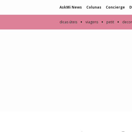
AskMi News
Colunas
Concierge
D
•
•
•
dicas úteis
viagens
petit
deco