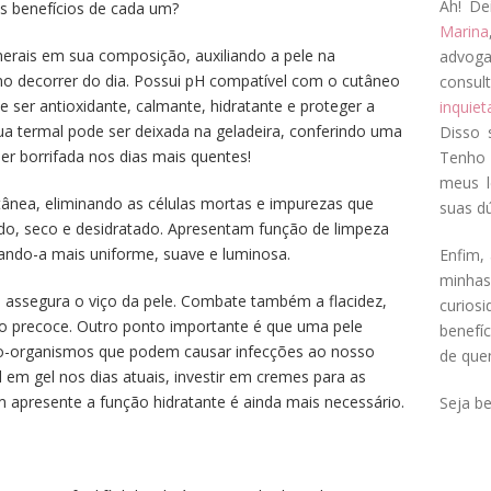
Ah! De
s benefícios de cada um?
Marina
nerais em sua composição, auxiliando a pele na
advog
no decorrer do dia. Possui pH compatível com o cutâneo
consul
e ser antioxidante, calmante, hidratante e proteger a
inquie
gua termal pode ser deixada na geladeira, conferindo uma
Disso 
er borrifada nos dias mais quentes!
Tenho 
meus l
utânea, eliminando as células mortas e impurezas que
suas dú
do, seco e desidratado. Apresentam função de limpeza
nando-a mais uniforme, suave e luminosa.
Enfim, 
minha
e assegura o viço da pele. Combate também a flacidez,
curios
o precoce. Outro ponto importante é que uma pele
benefí
cro-organismos que podem causar infecções ao nosso
de que
 em gel nos dias atuais, investir em cremes para as
apresente a função hidratante é ainda mais necessário.
Seja b