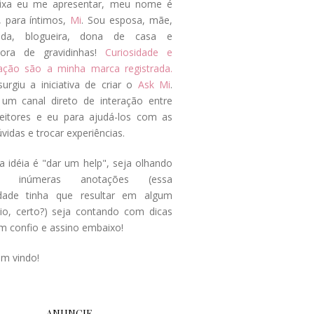
ixa eu me apresentar, meu nome é
, para íntimos,
Mi
. Sou esposa, mãe,
ada, blogueira, dona de casa e
tora de gravidinhas!
Curiosidade e
tação são a minha marca registrada.
surgiu a iniciativa de criar o
Ask Mi
.
um canal direto de interação entre
eitores e eu para ajudá-los com as
vidas e trocar experiências.
a idéia é "dar um help", seja olhando
s inúmeras anotações (essa
idade tinha que resultar em algum
cio, certo?) seja contando com dicas
m confio e assino embaixo!
em vindo!
ANUNCIE