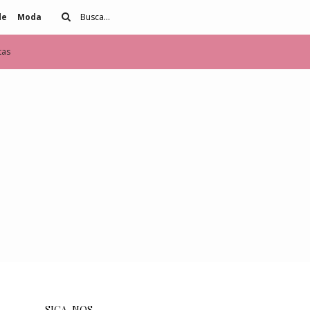
de
Moda
tas
SIGA-NOS