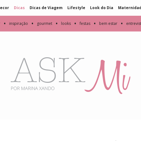
ecor
Dicas
Dicas de Viagem
Lifestyle
Look do Dia
Maternida
•
•
•
•
•
•
r
inspiração
gourmet
looks
festas
bem estar
entrevis