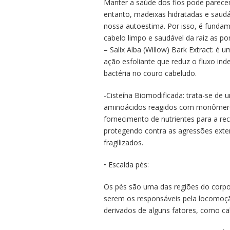
Manter a saúde dos fios pode parecer u
entanto, madeixas hidratadas e saudáv
nossa autoestima. Por isso, é fundame
cabelo limpo e saudável da raiz as po
– Salix Alba (Willow) Bark Extract: é 
ação esfoliante que reduz o fluxo in
bactéria no couro cabeludo.
-Cisteína Biomodificada: trata-se de
aminoácidos reagidos com monômeros
fornecimento de nutrientes para a rec
protegendo contra as agressões exter
fragilizados.
• Escalda pés:
Os pés são uma das regiões do corpo
serem os responsáveis pela locomo
derivados de alguns fatores, como ca