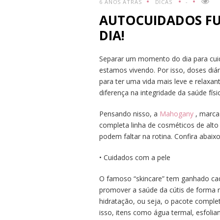
6 ANOS ATRÁS
DICAS
-
AUTOCUIDADOS FU
DIA!
Separar um momento do dia para cuidar
estamos vivendo. Por isso, doses di
para ter uma vida mais leve e relax
diferença na integridade da saúde fís
Pensando nisso, a
Mahogany
, marca
completa linha de cosméticos de alto
podem faltar na rotina. Confira abaixo
• Cuidados com a pele
O famoso “skincare” tem ganhado cad
promover a saúde da cútis de forma rá
hidratação, ou seja, o pacote comple
isso, itens como água termal, esfolia