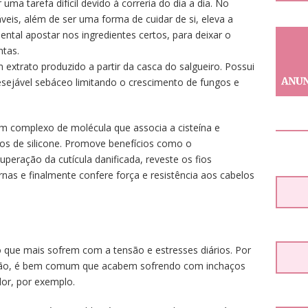
ma tarefa difícil devido à correria do dia a dia. No
eis, além de ser uma forma de cuidar de si, eleva a
ntal apostar nos ingredientes certos, para deixar o
ntas.
um extrato produzido a partir da casca do salgueiro. Possui
desejável sebáceo limitando o crescimento de fungos e
 um complexo de molécula que associa a cisteína e
 de silicone. Promove benefícios como o
uperação da cutícula danificada, reveste os fios
nas e finalmente confere força e resistência aos cabelos
 que mais sofrem com a tensão e estresses diários. Por
ção, é bem comum que acabem sofrendo com inchaços
lor, por exemplo.