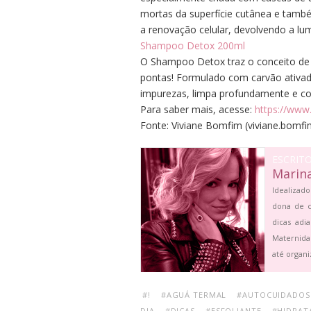
mortas da superfície cutânea e tamb
a renovação celular, devolvendo a lum
Shampoo Detox 200ml
O Shampoo Detox traz o conceito de s
pontas! Formulado com carvão ativado
impurezas, limpa profundamente e co
Para saber mais, acesse:
https://ww
Fonte:
Viviane Bomfim
(
viviane.bomf
ESCRIT
Marin
Idealizado
dona de c
dicas adi
Maternida
até organi
#!
#AGUÁ TERMAL
#AUTOCUIDADOS
DIA
#DICAS
#ESFOLIANTE
#HIDRAT