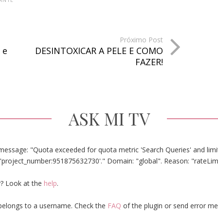
Próximo Post
 e
DESINTOXICAR A PELE E COMO
FAZER!
ASK MI TV
message: "Quota exceeded for quota metric 'Search Queries' and limit
'project_number:951875632730'." Domain: "global". Reason: "rateLim
? Look at the
help
.
elongs to a username. Check the
FAQ
of the plugin or send error m