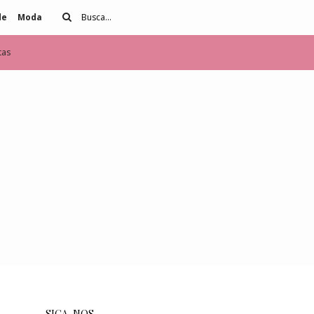
de
Moda
tas
SIGA-NOS