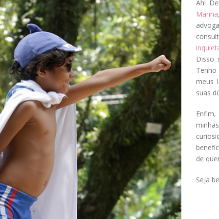
Ah! De
Marina
advog
consul
inquie
Disso 
Tenho 
meus l
suas dú
Enfim, 
minha
curios
benefí
de que
Seja b