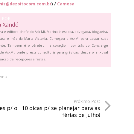
niz@dezoitocom.com.
br
) /
Camesa
O POR
a Xandó
ra e editora chefe do Ask Mi, Marina é esposa, advogada, blogueira,
asa e mãe da Maria Victoria. Começou o AskMi para passar suas
ante. Também é o cérebro - e coração - por trás do Concierge
de AskMi, onde presta consultoria para grávidas, desde o enxoval
zação de recepções e festas.
ANHO
Próximo Post
es p/ o
10 dicas p/ se planejar para as
férias de julho!