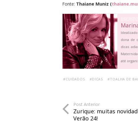
Fonte:
Thaiane Muniz (
thaiane.mu
ESCRIT
Marin
Idealizado
dona de c
dicas adi
Maternida
até organi
#CUIDADOS
#DICAS
#TOALHA DE B
Post Anterior
Zurique: muitas novidad
Verão 24!