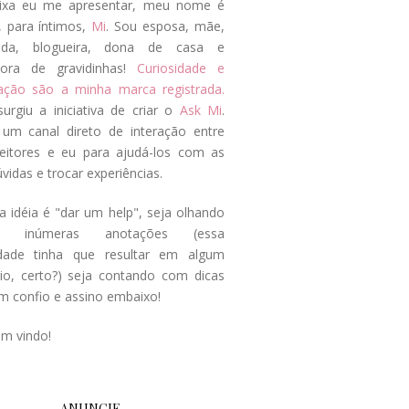
ixa eu me apresentar, meu nome é
, para íntimos,
Mi
. Sou esposa, mãe,
ada, blogueira, dona de casa e
tora de gravidinhas!
Curiosidade e
tação são a minha marca registrada.
surgiu a iniciativa de criar o
Ask Mi
.
um canal direto de interação entre
eitores e eu para ajudá-los com as
vidas e trocar experiências.
a idéia é "dar um help", seja olhando
s inúmeras anotações (essa
idade tinha que resultar em algum
cio, certo?) seja contando com dicas
m confio e assino embaixo!
em vindo!
ANUNCIE