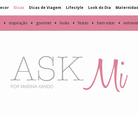
ecor
Dicas
Dicas de Viagem
Lifestyle
Look do Dia
Maternida
•
•
•
•
•
•
r
inspiração
gourmet
looks
festas
bem estar
entrevis