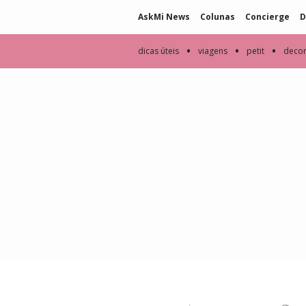
AskMi News
Colunas
Concierge
D
•
•
•
dicas úteis
viagens
petit
deco