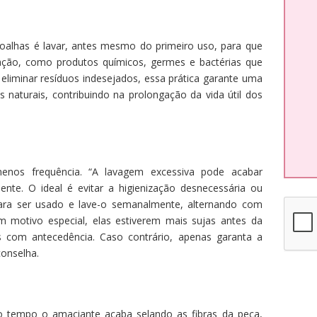
toalhas é lavar, antes mesmo do primeiro uso, para que
ação, como produtos químicos, germes e bactérias que
eliminar resíduos indesejados, essa prática garante uma
 naturais, contribuindo na prolongação da vida útil dos
nos frequência. “A lavagem excessiva pode acabar
nte. O ideal é evitar a higienização desnecessária ou
para ser usado e lave-o semanalmente, alternando com
m motivo especial, elas estiverem mais sujas antes da
as com antecedência. Caso contrário, apenas garanta a
onselha.
o tempo o amaciante acaba selando as fibras da peça,