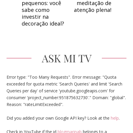
pequenos: você
meditação de
sabe como
atenção plena!
investir na
decoração ideal?
ASK MI TV
Error type: "Too Many Requests". Error message: "Quota
exceeded for quota metric 'Search Queries' and limit 'Search
Queries per day' of service 'youtube.googleapis.com' for
consumer 'project_number:951875632730'." Domain: "global".
Reason: "rateLimitExceeded".
Did you added your own Google API key? Look at the
help
.
Check in YouTube if the id
blogmarinab
belongs to a