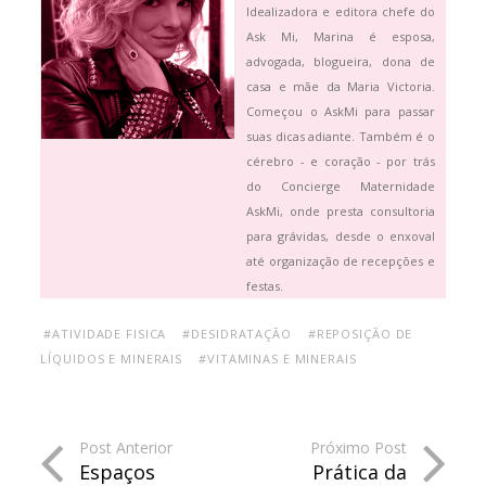
Idealizadora e editora chefe do
Ask Mi, Marina é esposa,
advogada, blogueira, dona de
casa e mãe da Maria Victoria.
Começou o AskMi para passar
suas dicas adiante. Também é o
cérebro - e coração - por trás
do Concierge Maternidade
AskMi, onde presta consultoria
para grávidas, desde o enxoval
até organização de recepções e
festas.
#ATIVIDADE FISICA
#DESIDRATAÇÃO
#REPOSIÇÃO DE
LÍQUIDOS E MINERAIS
#VITAMINAS E MINERAIS
Post Anterior
Próximo Post
Espaços
Prática da