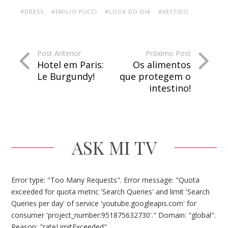
#DRESS
#EMILIO PUCCI
#LOOK DO DIA
#VESTIDO
Post Anterior
Próximo Post
Hotel em Paris:
Os alimentos
Le Burgundy!
que protegem o
intestino!
ASK MI TV
Error type: "Too Many Requests". Error message: "Quota
exceeded for quota metric 'Search Queries' and limit 'Search
Queries per day' of service 'youtube.googleapis.com' for
consumer 'project_number:951875632730'." Domain: "global".
Reason: "rateLimitExceeded".