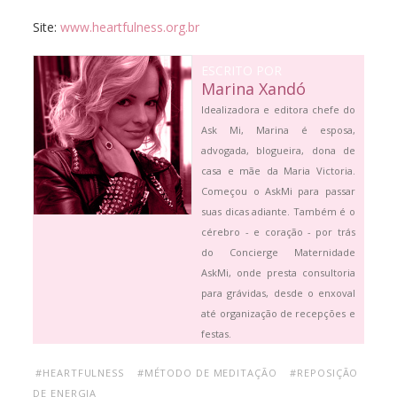
Site:
www.heartfulness.org.br
ESCRITO POR
Marina Xandó
Idealizadora e editora chefe do
Ask Mi, Marina é esposa,
advogada, blogueira, dona de
casa e mãe da Maria Victoria.
Começou o AskMi para passar
suas dicas adiante. Também é o
cérebro - e coração - por trás
do Concierge Maternidade
AskMi, onde presta consultoria
para grávidas, desde o enxoval
até organização de recepções e
festas.
#HEARTFULNESS
#MÉTODO DE MEDITAÇÃO
#REPOSIÇÃO
DE ENERGIA