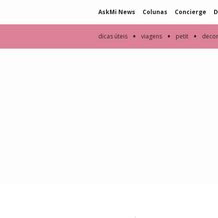
AskMi News
Colunas
Concierge
D
•
•
•
dicas úteis
viagens
petit
deco