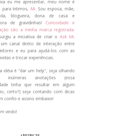
ixa eu me apresentar, meu nome é
, para íntimos,
Mi
. Sou esposa, mãe,
ada, blogueira, dona de casa e
tora de gravidinhas!
Curiosidade e
tação são a minha marca registrada.
surgiu a iniciativa de criar o
Ask Mi
.
um canal direto de interação entre
eitores e eu para ajudá-los com as
vidas e trocar experiências.
a idéia é "dar um help", seja olhando
s inúmeras anotações (essa
idade tinha que resultar em algum
cio, certo?) seja contando com dicas
m confio e assino embaixo!
em vindo!
ANUNCIE