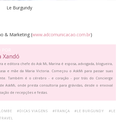
Le Burgundy
ão & Marketing (
www.adcomunicacao.com.br
)
O POR
a Xandó
ra e editora chefe do Ask Mi, Marina é esposa, advogada, blogueira,
asa e mãe da Maria Victoria. Começou o AskMi para passar suas
ante. Também é o cérebro - e coração - por trás do Concierge
de AskMi, onde presta consultoria para grávidas, desde o enxoval
zação de recepções e festas.
LOMBE
#DICAS VIAGENS
#FRANÇA
#LE BURGUNDY
#LE
TRAVEL