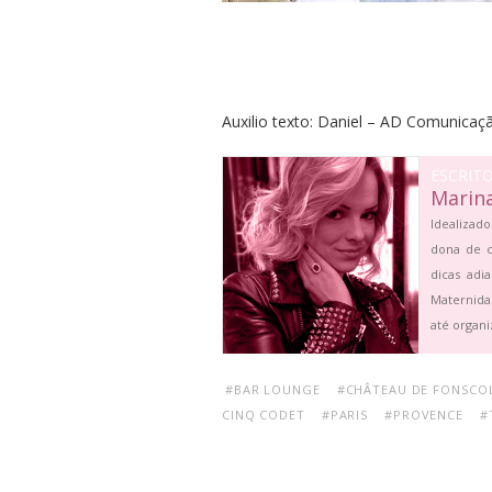
Auxilio texto: Daniel – AD Comunicaç
ESCRIT
Marin
Idealizado
dona de c
dicas adi
Maternida
até organi
#BAR LOUNGE
#CHÂTEAU DE FONSCO
CINQ CODET
#PARIS
#PROVENCE
#