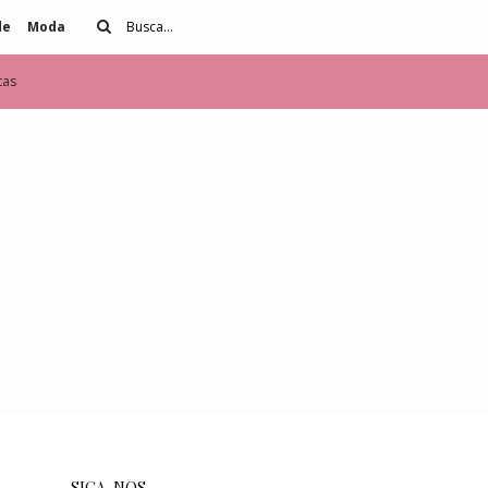
de
Moda
tas
SIGA-NOS