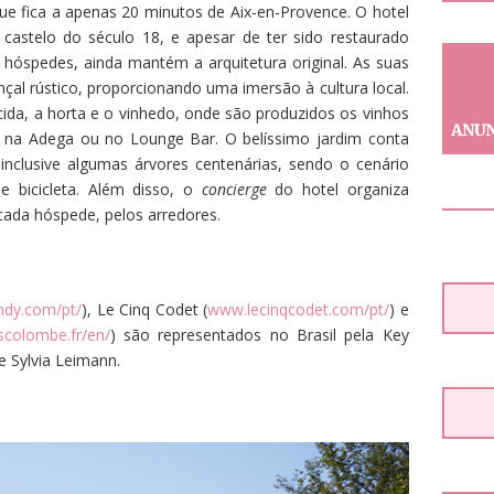
que fica a apenas 20 minutos de Aix-en-Provence. O hotel
 castelo do século 18, e apesar de ter sido restaurado
 hóspedes, ainda mantém a arquitetura original. As suas
al rústico, proporcionando uma imersão à cultura local.
cida, a horta e o vinhedo, onde são produzidos os vinhos
, na Adega ou no Lounge Bar. O belíssimo jardim conta
inclusive algumas árvores centenárias, sendo o cenário
e bicicleta. Além disso, o
concierge
do hotel organiza
cada hóspede, pelos arredores.
ndy.com/pt/
), Le Cinq Codet (
www.lecinqcodet.com/pt/
) e
colombe.fr/en/
) são representados no Brasil pela Key
de Sylvia Leimann.