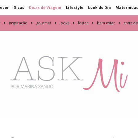
ecor
Dicas
Dicas de Viagem
Lifestyle
Look do Dia
Maternida
•
•
•
•
•
•
r
inspiração
gourmet
looks
festas
bem estar
entrevis