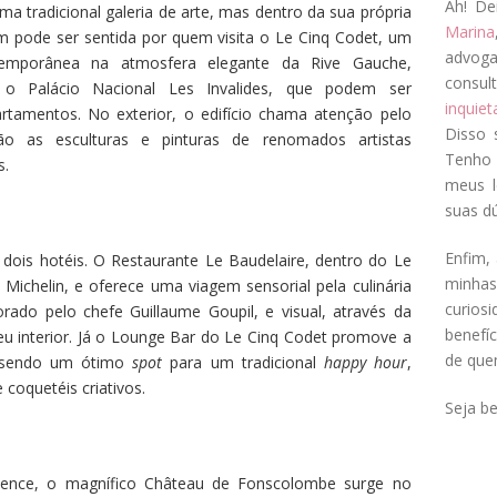
Ah! De
a tradicional galeria de arte, mas dentro da sua própria
Marina
pode ser sentida por quem visita o Le Cinq Codet, um
advog
ntemporânea na atmosfera elegante da Rive Gauche,
consul
e o Palácio Nacional Les Invalides, que podem ser
inquie
tamentos. No exterior, o edifício chama atenção pelo
Disso 
são as esculturas e pinturas de renomados artistas
Tenho 
s.
meus l
suas dú
Enfim, 
ois hotéis. O Restaurante Le Baudelaire, dentro do Le
minha
Michelin, e oferece uma viagem sensorial pela culinária
curios
ado pelo chefe Guillaume Goupil, e visual, através da
benefí
eu interior. Já o Lounge Bar do Le Cinq Codet promove a
de que
, sendo um ótimo
spot
para um tradicional
happy hour
,
 coquetéis criativos.
Seja b
vence, o magnífico Château de Fonscolombe surge no