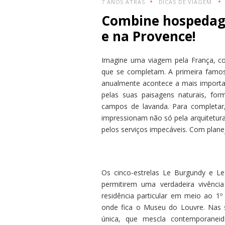
7 ANOS ATRÁS
DICAS DE VIAGEM
Combine hospedage
e na Provence!
Imagine uma viagem pela França, c
que se completam. A primeira famosa
anualmente acontece a mais import
pelas suas paisagens naturais, form
campos de lavanda. Para completa
impressionam não só pela arquitetur
pelos serviços impecáveis. Com plane
Os cinco-estrelas Le Burgundy e L
permitirem uma verdadeira vivênci
residência particular em meio ao 1º
onde fica o Museu do Louvre. Nas 
única, que mescla contemporaneid