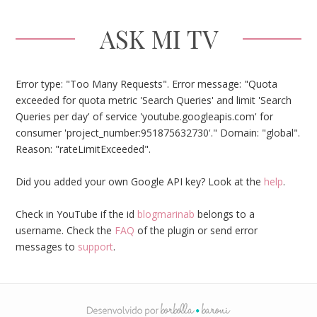
ASK MI TV
Error type: "Too Many Requests". Error message: "Quota
exceeded for quota metric 'Search Queries' and limit 'Search
Queries per day' of service 'youtube.googleapis.com' for
consumer 'project_number:951875632730'." Domain: "global".
Reason: "rateLimitExceeded".
Did you added your own Google API key? Look at the
help
.
Check in YouTube if the id
blogmarinab
belongs to a
username. Check the
FAQ
of the plugin or send error
messages to
support
.