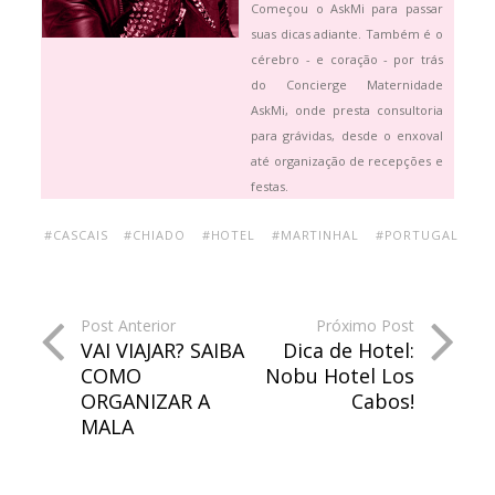
Começou o AskMi para passar
suas dicas adiante. Também é o
cérebro - e coração - por trás
do Concierge Maternidade
AskMi, onde presta consultoria
para grávidas, desde o enxoval
até organização de recepções e
festas.
#CASCAIS
#CHIADO
#HOTEL
#MARTINHAL
#PORTUGAL
Post Anterior
Próximo Post
VAI VIAJAR? SAIBA
Dica de Hotel:
COMO
Nobu Hotel Los
ORGANIZAR A
Cabos!
MALA